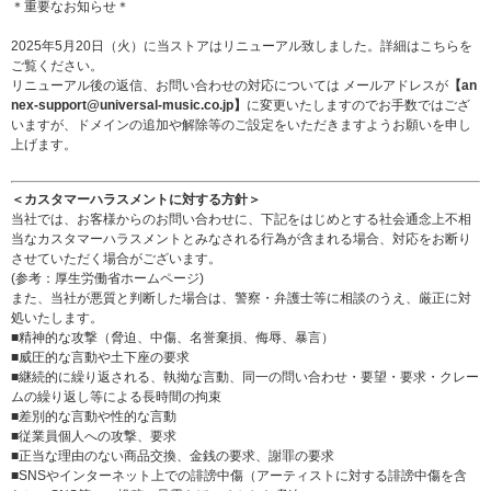
＊重要なお知らせ＊
2025年5月20日（火）に当ストアはリニューアル致しました。詳細は
こちら
を
ご覧ください。
リニューアル後の返信、お問い合わせの対応については メールアドレスが
【an
nex-support@universal-music.co.jp】
に変更いたしますのでお手数ではござ
いますが、ドメインの追加や解除等のご設定をいただきますようお願いを申し
上げます。
＜カスタマーハラスメントに対する方針＞
当社では、お客様からのお問い合わせに、下記をはじめとする社会通念上不相
当なカスタマーハラスメントとみなされる行為が含まれる場合、対応をお断り
させていただく場合がございます。
(参考：
厚生労働省ホームページ
)
また、当社が悪質と判断した場合は、警察・弁護士等に相談のうえ、厳正に対
処いたします。
■精神的な攻撃（脅迫、中傷、名誉棄損、侮辱、暴言）
■威圧的な言動や土下座の要求
■継続的に繰り返される、執拗な言動、同一の問い合わせ・要望・要求・クレー
ムの繰り返し等による長時間の拘束
■差別的な言動や性的な言動
■従業員個人への攻撃、要求
■正当な理由のない商品交換、金銭の要求、謝罪の要求
■SNSやインターネット上での誹謗中傷（アーティストに対する誹謗中傷を含