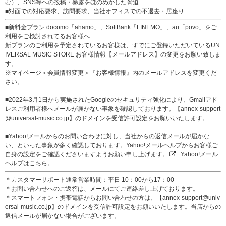
む）、SNS等への投稿・暴露をほのめかした脅迫
■対面での対応要求、訪問要求、当社オフィスでの不退去・居座り
■新料金プラン docomo「ahamo」、SoftBank「LINEMO」、au「povo」をご
利用をご検討されてるお客様へ
新プランのご利用を予定されているお客様は、すでにご登録いただいているUN
IVERSAL MUSIC STORE お客様情報【メールアドレス】の変更をお願い致しま
す。
※マイページ＞会員情報変更＞『お客様情報』内のメールアドレスを変更くだ
さい。
■2022年3月1日から実施されたGoogleのセキュリティ強化により、Gmailアド
レスご利用者様へメールが届かない事象を確認しております。【annex-support
@universal-music.co.jp】のドメインを受信許可設定をお願いいたします。
■Yahoo!メールからのお問い合わせに対し、当社からの返信メールが届かな
い、といった事象が多く確認しております。Yahoo!メールヘルプからお客様ご
自身の設定をご確認くださいますようお願い申し上げます。
Yahoo!メール
ヘルプはこちら。
＊カスタマーサポート通常営業時間：平日 10：00から17：00
＊お問い合わせへのご返答は、メールにてご連絡差し上げております。
＊スマートフォン・携帯電話からお問い合わせの方は、【annex-support@univ
ersal-music.co.jp】のドメインを受信許可設定をお願いいたします。当店からの
返信メールが届かない場合がございます。