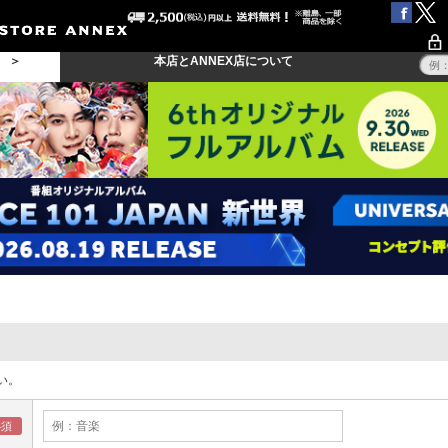
る ＞
本店とANNEX店について
い。