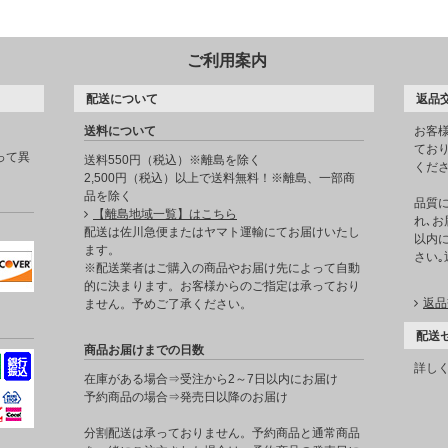
ご利用案内
配送について
返品
送料について
お客
てお
って異
送料550円（税込）※離島を除く
くだ
2,500円（税込）以上で送料無料！※離島、一部商
品を除く
品質
【離島地域一覧】はこちら
れ､お
。
配送は佐川急便またはヤマト運輸にてお届けいたし
以内に
ます。
さい
※配送業者はご購入の商品やお届け先によって自動
的に決まります。お客様からのご指定は承っており
返品
ません。予めご了承ください。
配送
商品お届けまでの日数
詳し
在庫がある場合⇒受注から2～7日以内にお届け
予約商品の場合⇒発売日以降のお届け
分割配送は承っておりません。予約商品と通常商品