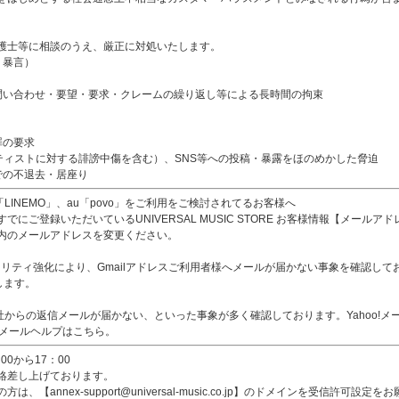
護士等に相談のうえ、厳正に対処いたします。
、暴言）
問い合わせ・要望・要求・クレームの繰り返し等による長時間の拘束
罪の要求
ティストに対する誹謗中傷を含む）、SNS等への投稿・暴露をほのめかした脅迫
での不退去・居座り
ank「LINEMO」、au「povo」をご利用をご検討されてるお客様へ
にご登録いただいているUNIVERSAL MUSIC STORE お客様情報【メール
内のメールアドレスを変更ください。
リティ強化により、Gmailアドレスご利用者様へメールが届かない事象を確認しております。【ann
します。
、当社からの返信メールが届かない、といった事象が多く確認しております。Yahoo!
o!メールヘルプはこちら。
0から17：00
絡差し上げております。
annex-support@universal-music.co.jp】のドメインを受信許