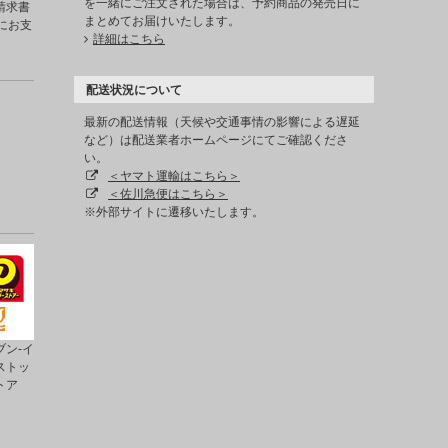
を一緒にご注文された場合は、予約商品の発売日に
請求書
まとめてお届けいたします。
にお支
詳細はこちら
配送状況について
最新の配送情報（天候や交通事情の影響による遅延
など）は配送業者ホームページにてご確認くださ
い。
＜ヤマト運輸はこちら＞
＜佐川急便はこちら＞
※外部サイトに遷移いたします。
ン-イ
ストッ
トア