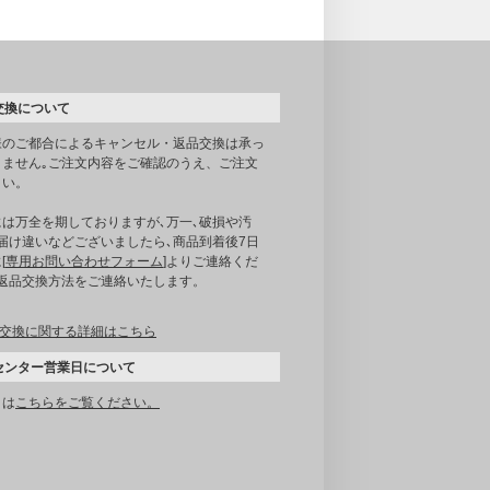
交換について
様のご都合によるキャンセル・返品交換は承っ
りません｡ご注文内容をご確認のうえ、ご注文
さい。
には万全を期しておりますが､万一､破損や汚
届け違いなどございましたら､商品到着後7日
[
専用お問い合わせフォーム
]よりご連絡くだ
｡返品交換方法をご連絡いたします。
交換に関する詳細はこちら
センター営業日について
くは
こちらをご覧ください。