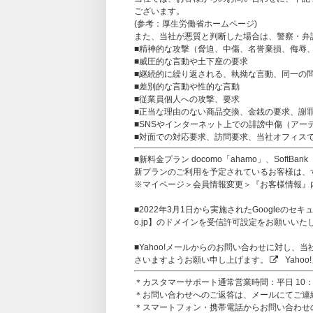
ございます。
(参考：
厚生労働省ホームページ
)
また、当社が悪質と判断した場合は、警察・弁
■精神的な攻撃（脅迫、中傷、名誉棄損、侮辱
■威圧的な言動や土下座の要求
■継続的に繰り返される、執拗な言動、同一の
■差別的な言動や性的な言動
■従業員個人への攻撃、要求
■正当な理由のない商品交換、金銭の要求、謝
■SNSやインターネット上での誹謗中傷（アー
■対面での対応要求、訪問要求、当社オフィス
■新料金プラン docomo「ahamo」、SoftB
新プランのご利用を予定されているお客様は、すで
※マイページ＞会員情報変更＞『お客様情報』
■2022年3月1日から実施されたGoogleのセキュ
o.jp】のドメインを受信許可設定をお願いいた
■Yahoo!メールからのお問い合わせに対し
さいますようお願い申し上げます。
Yaho
＊カスタマーサポート通常営業時間：平日 10：0
＊お問い合わせへのご返答は、メールにてご連
＊スマートフォン・携帯電話からお問い合わせの方は、【