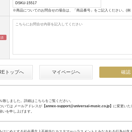
※商品についてのお問合せの場合は、「商品番号」をご記入ください。(例：UM
OREトップへ
マイページへ
アル致しました。詳細は
こちら
をご覧ください。
ついては メールアドレスが
【annex-support@universal-music.co.jp】
に変更いた
願いを申し上げます。
をはじめとする社会通念上不相当なカスタマーハラスメントとみなされる行為が含