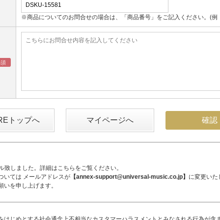
※商品についてのお問合せの場合は、「商品番号」をご記入ください。(例：UM
OREトップへ
マイページへ
アル致しました。詳細は
こちら
をご覧ください。
ついては メールアドレスが
【annex-support@universal-music.co.jp】
に変更いた
願いを申し上げます。
をはじめとする社会通念上不相当なカスタマーハラスメントとみなされる行為が含