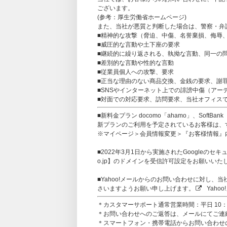
ございます。
(参考：
厚生労働省ホームページ
)
また、当社が悪質と判断した場合は、警察・弁
■精神的な攻撃（脅迫、中傷、名誉棄損、侮辱
■威圧的な言動や土下座の要求
■継続的に繰り返される、執拗な言動、同一の
■差別的な言動や性的な言動
■従業員個人への攻撃、要求
■正当な理由のない商品交換、金銭の要求、謝
■SNSやインターネット上での誹謗中傷（アー
■対面での対応要求、訪問要求、当社オフィス
■新料金プラン docomo「ahamo」、SoftB
新プランのご利用を予定されているお客様は、すで
※マイページ＞会員情報変更＞『お客様情報』
■2022年3月1日から実施されたGoogleのセキュ
o.jp】のドメインを受信許可設定をお願いいた
■Yahoo!メールからのお問い合わせに対し
さいますようお願い申し上げます。
Yaho
＊カスタマーサポート通常営業時間：平日 10：0
＊お問い合わせへのご返答は、メールにてご連
＊スマートフォン・携帯電話からお問い合わせの方は、【