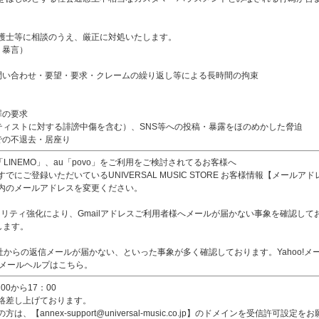
護士等に相談のうえ、厳正に対処いたします。
、暴言）
問い合わせ・要望・要求・クレームの繰り返し等による長時間の拘束
罪の要求
ティストに対する誹謗中傷を含む）、SNS等への投稿・暴露をほのめかした脅迫
での不退去・居座り
ank「LINEMO」、au「povo」をご利用をご検討されてるお客様へ
にご登録いただいているUNIVERSAL MUSIC STORE お客様情報【メール
内のメールアドレスを変更ください。
リティ強化により、Gmailアドレスご利用者様へメールが届かない事象を確認しております。【ann
します。
、当社からの返信メールが届かない、といった事象が多く確認しております。Yahoo!
o!メールヘルプはこちら。
0から17：00
絡差し上げております。
annex-support@universal-music.co.jp】のドメインを受信許