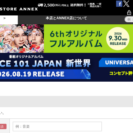
る ＞
本店とANNEX店について
い。