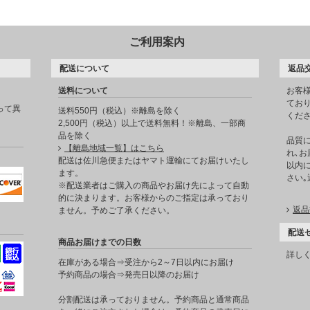
ご利用案内
配送について
返品
送料について
お客
てお
って異
送料550円（税込）※離島を除く
くだ
2,500円（税込）以上で送料無料！※離島、一部商
品を除く
品質
【離島地域一覧】はこちら
れ､お
。
配送は佐川急便またはヤマト運輸にてお届けいたし
以内に
ます。
さい
※配送業者はご購入の商品やお届け先によって自動
的に決まります。お客様からのご指定は承っており
返品
ません。予めご了承ください。
配送
商品お届けまでの日数
詳し
在庫がある場合⇒受注から2～7日以内にお届け
予約商品の場合⇒発売日以降のお届け
分割配送は承っておりません。予約商品と通常商品