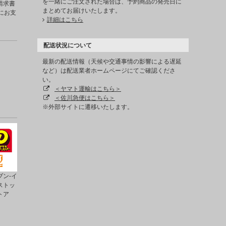
を一緒にご注文された場合は、予約商品の発売日に
請求書
まとめてお届けいたします。
にお支
詳細はこちら
配送状況について
最新の配送情報（天候や交通事情の影響による遅延
など）は配送業者ホームページにてご確認くださ
い。
＜ヤマト運輸はこちら＞
＜佐川急便はこちら＞
※外部サイトに遷移いたします。
ン-イ
ストッ
トア