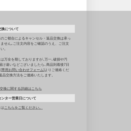
交換について
様のご都合によるキャンセル・返品交換は承っ
りません｡ご注文内容をご確認のうえ、ご注文
さい。
には万全を期しておりますが､万一､破損や汚
届け違いなどございましたら､商品到着後7日
[
専用お問い合わせフォーム
]よりご連絡くだ
｡返品交換方法をご連絡いたします。
交換に関する詳細はこちら
センター営業日について
くは
こちらをご覧ください。