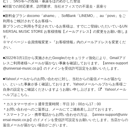
む）、SNS等への投稿・暴露をほのめかした脅迫
■対面での対応要求、訪問要求、当社オフィスでの不退去・居座り
■新料金プラン docomo「ahamo」、SoftBank「LINEMO」、au「povo」をご
利用をご検討されてるお客様へ
新プランのご利用を予定されているお客様は、すでにご登録いただいているUN
IVERSAL MUSIC STORE お客様情報【メールアドレス】の変更をお願い致しま
す。
※マイページ＞会員情報変更＞『お客様情報』内のメールアドレスを変更くだ
さい。
■2022年3月1日から実施されたGoogleのセキュリティ強化により、Gmailアド
レスご利用者様へメールが届かない事象を確認しております。【annex-support
@universal-music.co.jp】のドメインを受信許可設定をお願いいたします。
■Yahoo!メールからのお問い合わせに対し、当社からの返信メールが届かな
い、といった事象が多く確認しております。Yahoo!メールヘルプからお客様ご
自身の設定をご確認くださいますようお願い申し上げます。
Yahoo!メール
ヘルプはこちら。
＊カスタマーサポート通常営業時間：平日 10：00から17：00
＊お問い合わせへのご返答は、メールにてご連絡差し上げております。
＊スマートフォン・携帯電話からお問い合わせの方は、【annex-support@univ
ersal-music.co.jp】のドメインを受信許可設定をお願いいたします。当店からの
返信メールが届かない場合がございます。