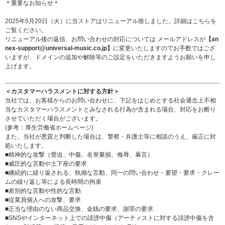
＊重要なお知らせ＊
2025年5月20日（火）に当ストアはリニューアル致しました。詳細は
こちら
を
ご覧ください。
リニューアル後の返信、お問い合わせの対応については メールアドレスが
【an
nex-support@universal-music.co.jp】
に変更いたしますのでお手数ではござ
いますが、ドメインの追加や解除等のご設定をいただきますようお願いを申し
上げます。
＜カスタマーハラスメントに対する方針＞
当社では、お客様からのお問い合わせに、下記をはじめとする社会通念上不相
当なカスタマーハラスメントとみなされる行為が含まれる場合、対応をお断り
させていただく場合がございます。
(参考：
厚生労働省ホームページ
)
また、当社が悪質と判断した場合は、警察・弁護士等に相談のうえ、厳正に対
処いたします。
■精神的な攻撃（脅迫、中傷、名誉棄損、侮辱、暴言）
■威圧的な言動や土下座の要求
■継続的に繰り返される、執拗な言動、同一の問い合わせ・要望・要求・クレー
ムの繰り返し等による長時間の拘束
■差別的な言動や性的な言動
■従業員個人への攻撃、要求
■正当な理由のない商品交換、金銭の要求、謝罪の要求
■SNSやインターネット上での誹謗中傷（アーティストに対する誹謗中傷を含