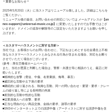
＊重要なお知らせ＊
2025年5月20日（火）に当ストアはリニューアル致しました。詳細は
こちら
を
ご覧ください。
リニューアル後の返信、お問い合わせの対応については メールアドレスが
【an
nex-support@universal-music.co.jp】
に変更いたしますのでお手数ではござ
いますが、ドメインの追加や解除等のご設定をいただきますようお願いを申し
上げます。
＜カスタマーハラスメントに対する方針＞
当社では、お客様からのお問い合わせに、下記をはじめとする社会通念上不相
当なカスタマーハラスメントとみなされる行為が含まれる場合、対応をお断り
させていただく場合がございます。
(参考：
厚生労働省ホームページ
)
また、当社が悪質と判断した場合は、警察・弁護士等に相談のうえ、厳正に対
処いたします。
■精神的な攻撃（脅迫、中傷、名誉棄損、侮辱、暴言）
■威圧的な言動や土下座の要求
■継続的に繰り返される、執拗な言動、同一の問い合わせ・要望・要求・クレー
ムの繰り返し等による長時間の拘束
■差別的な言動や性的な言動
■従業員個人への攻撃、要求
■正当な理由のない商品交換、金銭の要求、謝罪の要求
■SNSやインターネット上での誹謗中傷（アーティストに対する誹謗中傷を含