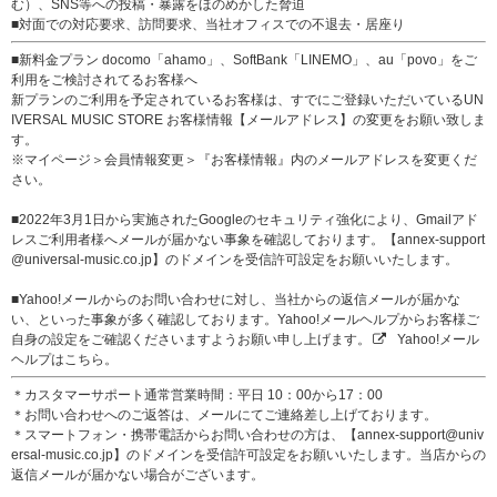
む）、SNS等への投稿・暴露をほのめかした脅迫
■対面での対応要求、訪問要求、当社オフィスでの不退去・居座り
■新料金プラン docomo「ahamo」、SoftBank「LINEMO」、au「povo」をご
利用をご検討されてるお客様へ
新プランのご利用を予定されているお客様は、すでにご登録いただいているUN
IVERSAL MUSIC STORE お客様情報【メールアドレス】の変更をお願い致しま
す。
※マイページ＞会員情報変更＞『お客様情報』内のメールアドレスを変更くだ
さい。
■2022年3月1日から実施されたGoogleのセキュリティ強化により、Gmailアド
レスご利用者様へメールが届かない事象を確認しております。【annex-support
@universal-music.co.jp】のドメインを受信許可設定をお願いいたします。
■Yahoo!メールからのお問い合わせに対し、当社からの返信メールが届かな
い、といった事象が多く確認しております。Yahoo!メールヘルプからお客様ご
自身の設定をご確認くださいますようお願い申し上げます。
Yahoo!メール
ヘルプはこちら。
＊カスタマーサポート通常営業時間：平日 10：00から17：00
＊お問い合わせへのご返答は、メールにてご連絡差し上げております。
＊スマートフォン・携帯電話からお問い合わせの方は、【annex-support@univ
ersal-music.co.jp】のドメインを受信許可設定をお願いいたします。当店からの
返信メールが届かない場合がございます。