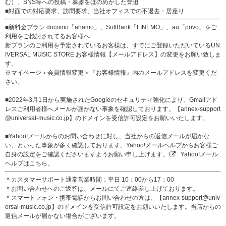
む）、SNS等への投稿・暴露をほのめかした脅迫
■対面での対応要求、訪問要求、当社オフィスでの不退去・居座り
■新料金プラン docomo「ahamo」、SoftBank「LINEMO」、au「povo」をご
利用をご検討されてるお客様へ
新プランのご利用を予定されているお客様は、すでにご登録いただいているUN
IVERSAL MUSIC STORE お客様情報【メールアドレス】の変更をお願い致しま
す。
※マイページ＞会員情報変更＞『お客様情報』内のメールアドレスを変更くだ
さい。
■2022年3月1日から実施されたGoogleのセキュリティ強化により、Gmailアド
レスご利用者様へメールが届かない事象を確認しております。【annex-support
@universal-music.co.jp】のドメインを受信許可設定をお願いいたします。
■Yahoo!メールからのお問い合わせに対し、当社からの返信メールが届かな
い、といった事象が多く確認しております。Yahoo!メールヘルプからお客様ご
自身の設定をご確認くださいますようお願い申し上げます。
Yahoo!メール
ヘルプはこちら。
＊カスタマーサポート通常営業時間：平日 10：00から17：00
＊お問い合わせへのご返答は、メールにてご連絡差し上げております。
＊スマートフォン・携帯電話からお問い合わせの方は、【annex-support@univ
ersal-music.co.jp】のドメインを受信許可設定をお願いいたします。当店からの
返信メールが届かない場合がございます。