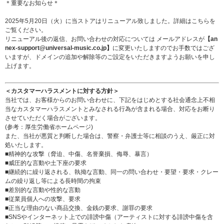
＊重要なお知らせ＊
2025年5月20日（火）に当ストアはリニューアル致しました。詳細は
こちら
を
ご覧ください。
リニューアル後の返信、お問い合わせの対応については メールアドレスが
【an
nex-support@universal-music.co.jp】
に変更いたしますのでお手数ではござ
いますが、ドメインの追加や解除等のご設定をいただきますようお願いを申し
上げます。
＜カスタマーハラスメントに対する方針＞
当社では、お客様からのお問い合わせに、下記をはじめとする社会通念上不相
当なカスタマーハラスメントとみなされる行為が含まれる場合、対応をお断り
させていただく場合がございます。
(参考：
厚生労働省ホームページ
)
また、当社が悪質と判断した場合は、警察・弁護士等に相談のうえ、厳正に対
処いたします。
■精神的な攻撃（脅迫、中傷、名誉棄損、侮辱、暴言）
■威圧的な言動や土下座の要求
■継続的に繰り返される、執拗な言動、同一の問い合わせ・要望・要求・クレー
ムの繰り返し等による長時間の拘束
■差別的な言動や性的な言動
■従業員個人への攻撃、要求
■正当な理由のない商品交換、金銭の要求、謝罪の要求
■SNSやインターネット上での誹謗中傷（アーティストに対する誹謗中傷を含