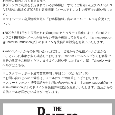
利用をご検討されてるお客様へ
新プランのご利用を予定されているお客様は、すでにご登録いただいているUN
IVERSAL MUSIC STORE お客様情報【メールアドレス】の変更をお願い致しま
す。
※マイページ＞会員情報変更＞『お客様情報』内のメールアドレスを変更くだ
さい。
■2022年3月1日から実施されたGoogleのセキュリティ強化により、Gmailアド
レスご利用者様へメールが届かない事象を確認しております。【annex-support
@universal-music.co.jp】のドメインを受信許可設定をお願いいたします。
■Yahoo!メールからのお問い合わせに対し、当社からの返信メールが届かな
い、といった事象が多く確認しております。Yahoo!メールヘルプからお客様ご
自身の設定をご確認くださいますようお願い申し上げます。
Yahoo!メール
ヘルプはこちら。
＊カスタマーサポート通常営業時間：平日 10：00から17：00
＊お問い合わせへのご返答は、メールにてご連絡差し上げております。
＊スマートフォン・携帯電話からお問い合わせの方は、【annex-support@univ
ersal-music.co.jp】のドメインを受信許可設定をお願いいたします。当店からの
返信メールが届かない場合がございます。