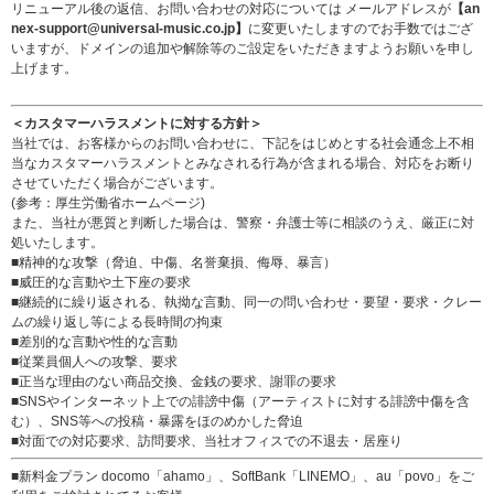
リニューアル後の返信、お問い合わせの対応については メールアドレスが
【an
nex-support@universal-music.co.jp】
に変更いたしますのでお手数ではござ
いますが、ドメインの追加や解除等のご設定をいただきますようお願いを申し
上げます。
＜カスタマーハラスメントに対する方針＞
当社では、お客様からのお問い合わせに、下記をはじめとする社会通念上不相
当なカスタマーハラスメントとみなされる行為が含まれる場合、対応をお断り
させていただく場合がございます。
(参考：
厚生労働省ホームページ
)
また、当社が悪質と判断した場合は、警察・弁護士等に相談のうえ、厳正に対
処いたします。
■精神的な攻撃（脅迫、中傷、名誉棄損、侮辱、暴言）
■威圧的な言動や土下座の要求
■継続的に繰り返される、執拗な言動、同一の問い合わせ・要望・要求・クレー
ムの繰り返し等による長時間の拘束
■差別的な言動や性的な言動
■従業員個人への攻撃、要求
■正当な理由のない商品交換、金銭の要求、謝罪の要求
■SNSやインターネット上での誹謗中傷（アーティストに対する誹謗中傷を含
む）、SNS等への投稿・暴露をほのめかした脅迫
■対面での対応要求、訪問要求、当社オフィスでの不退去・居座り
■新料金プラン docomo「ahamo」、SoftBank「LINEMO」、au「povo」をご