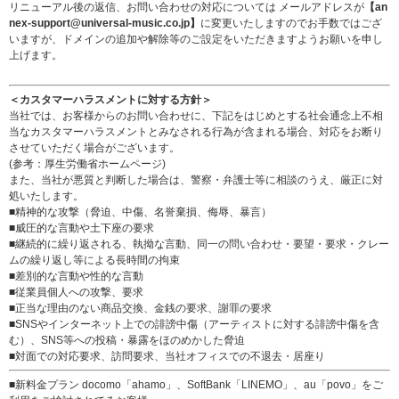
リニューアル後の返信、お問い合わせの対応については メールアドレスが
【an
nex-support@universal-music.co.jp】
に変更いたしますのでお手数ではござ
いますが、ドメインの追加や解除等のご設定をいただきますようお願いを申し
上げます。
＜カスタマーハラスメントに対する方針＞
当社では、お客様からのお問い合わせに、下記をはじめとする社会通念上不相
当なカスタマーハラスメントとみなされる行為が含まれる場合、対応をお断り
させていただく場合がございます。
(参考：
厚生労働省ホームページ
)
また、当社が悪質と判断した場合は、警察・弁護士等に相談のうえ、厳正に対
処いたします。
■精神的な攻撃（脅迫、中傷、名誉棄損、侮辱、暴言）
■威圧的な言動や土下座の要求
■継続的に繰り返される、執拗な言動、同一の問い合わせ・要望・要求・クレー
ムの繰り返し等による長時間の拘束
■差別的な言動や性的な言動
■従業員個人への攻撃、要求
■正当な理由のない商品交換、金銭の要求、謝罪の要求
■SNSやインターネット上での誹謗中傷（アーティストに対する誹謗中傷を含
む）、SNS等への投稿・暴露をほのめかした脅迫
■対面での対応要求、訪問要求、当社オフィスでの不退去・居座り
■新料金プラン docomo「ahamo」、SoftBank「LINEMO」、au「povo」をご