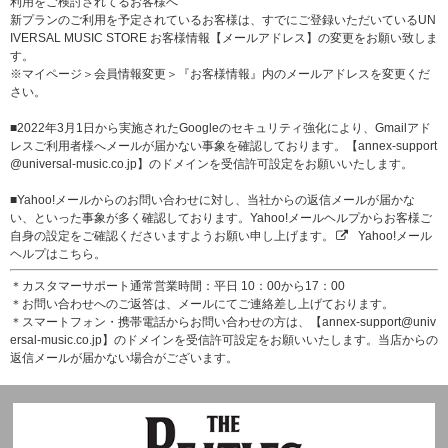
利用をご検討されてるお客様へ
新プランのご利用を予定されているお客様は、すでにご登録いただいているUN
IVERSAL MUSIC STORE お客様情報【メールアドレス】の変更をお願い致しま
す。
※マイページ＞会員情報変更＞『お客様情報』内のメールアドレスを変更くだ
さい。
■2022年3月1日から実施されたGoogleのセキュリティ強化により、Gmailアド
レスご利用者様へメールが届かない事象を確認しております。【annex-support
@universal-music.co.jp】のドメインを受信許可設定をお願いいたします。
■Yahoo!メールからのお問い合わせに対し、当社からの返信メールが届かな
い、といった事象が多く確認しております。Yahoo!メールヘルプからお客様ご
自身の設定をご確認くださいますようお願い申し上げます。
Yahoo!メール
ヘルプはこちら。
＊カスタマーサポート通常営業時間：平日 10：00から17：00
＊お問い合わせへのご返答は、メールにてご連絡差し上げております。
＊スマートフォン・携帯電話からお問い合わせの方は、【annex-support@univ
ersal-music.co.jp】のドメインを受信許可設定をお願いいたします。当店からの
返信メールが届かない場合がございます。