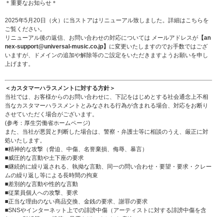
＊重要なお知らせ＊
2025年5月20日（火）に当ストアはリニューアル致しました。詳細は
こちら
を
ご覧ください。
リニューアル後の返信、お問い合わせの対応については メールアドレスが
【an
nex-support@universal-music.co.jp】
に変更いたしますのでお手数ではござ
いますが、ドメインの追加や解除等のご設定をいただきますようお願いを申し
上げます。
＜カスタマーハラスメントに対する方針＞
当社では、お客様からのお問い合わせに、下記をはじめとする社会通念上不相
当なカスタマーハラスメントとみなされる行為が含まれる場合、対応をお断り
させていただく場合がございます。
(参考：
厚生労働省ホームページ
)
また、当社が悪質と判断した場合は、警察・弁護士等に相談のうえ、厳正に対
処いたします。
■精神的な攻撃（脅迫、中傷、名誉棄損、侮辱、暴言）
■威圧的な言動や土下座の要求
■継続的に繰り返される、執拗な言動、同一の問い合わせ・要望・要求・クレー
ムの繰り返し等による長時間の拘束
■差別的な言動や性的な言動
■従業員個人への攻撃、要求
■正当な理由のない商品交換、金銭の要求、謝罪の要求
■SNSやインターネット上での誹謗中傷（アーティストに対する誹謗中傷を含