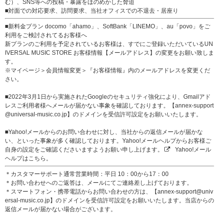
む）、SNS等への投稿・暴露をほのめかした脅迫
■対面での対応要求、訪問要求、当社オフィスでの不退去・居座り
■新料金プラン docomo「ahamo」、SoftBank「LINEMO」、au「povo」をご
利用をご検討されてるお客様へ
新プランのご利用を予定されているお客様は、すでにご登録いただいているUN
IVERSAL MUSIC STORE お客様情報【メールアドレス】の変更をお願い致しま
す。
※マイページ＞会員情報変更＞『お客様情報』内のメールアドレスを変更くだ
さい。
■2022年3月1日から実施されたGoogleのセキュリティ強化により、Gmailアド
レスご利用者様へメールが届かない事象を確認しております。【annex-support
@universal-music.co.jp】のドメインを受信許可設定をお願いいたします。
■Yahoo!メールからのお問い合わせに対し、当社からの返信メールが届かな
い、といった事象が多く確認しております。Yahoo!メールヘルプからお客様ご
自身の設定をご確認くださいますようお願い申し上げます。
Yahoo!メール
ヘルプはこちら。
＊カスタマーサポート通常営業時間：平日 10：00から17：00
＊お問い合わせへのご返答は、メールにてご連絡差し上げております。
＊スマートフォン・携帯電話からお問い合わせの方は、【annex-support@univ
ersal-music.co.jp】のドメインを受信許可設定をお願いいたします。当店からの
返信メールが届かない場合がございます。