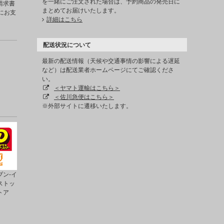
を一緒にご注文された場合は、予約商品の発売日に
請求書
まとめてお届けいたします。
にお支
詳細はこちら
配送状況について
最新の配送情報（天候や交通事情の影響による遅延
など）は配送業者ホームページにてご確認くださ
い。
＜ヤマト運輸はこちら＞
＜佐川急便はこちら＞
※外部サイトに遷移いたします。
ン-イ
ストッ
トア