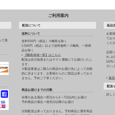
ご利用案内
配送について
返品
送料について
お客
てお
って異
送料550円（税込）※離島を除く
くだ
2,500円（税込）以上で送料無料！※離島、一部商
品を除く
品質
【離島地域一覧】はこちら
れ､お
。
配送は佐川急便またはヤマト運輸にてお届けいたし
以内に
ます。
さい
※配送業者はご購入の商品やお届け先によって自動
的に決まります。お客様からのご指定は承っており
返品
ません。予めご了承ください。
配送
商品お届けまでの日数
詳し
在庫がある場合⇒受注から2～7日以内にお届け
予約商品の場合⇒発売日以降のお届け
分割配送は承っておりません。予約商品と通常商品