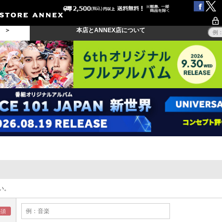
る ＞
本店とANNEX店について
い。