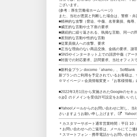
ございます。
(参考：
厚生労働省ホームページ
)
また、当社が悪質と判断した場合は、警察・弁
■精神的な攻撃（脅迫、中傷、名誉棄損、侮辱
■威圧的な言動や土下座の要求
■継続的に繰り返される、執拗な言動、同一の
■差別的な言動や性的な言動
■従業員個人への攻撃、要求
■正当な理由のない商品交換、金銭の要求、謝
■SNSやインターネット上での誹謗中傷（アー
■対面での対応要求、訪問要求、当社オフィス
■新料金プラン docomo「ahamo」、SoftB
新プランのご利用を予定されているお客様は、すで
※マイページ＞会員情報変更＞『お客様情報』
■2022年3月1日から実施されたGoogleのセキュ
o.jp】のドメインを受信許可設定をお願いいた
■Yahoo!メールからのお問い合わせに対し
さいますようお願い申し上げます。
Yaho
＊カスタマーサポート通常営業時間：平日 10：0
＊お問い合わせへのご返答は、メールにてご連
＊スマートフォン・携帯電話からお問い合わせの方は、【