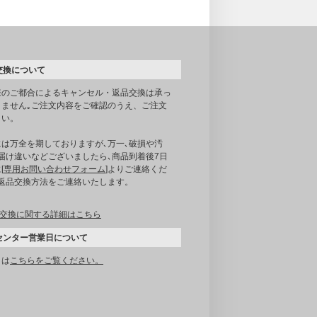
交換について
様のご都合によるキャンセル・返品交換は承っ
りません｡ご注文内容をご確認のうえ、ご注文
さい。
には万全を期しておりますが､万一､破損や汚
届け違いなどございましたら､商品到着後7日
[
専用お問い合わせフォーム
]よりご連絡くだ
｡返品交換方法をご連絡いたします。
交換に関する詳細はこちら
センター営業日について
くは
こちらをご覧ください。