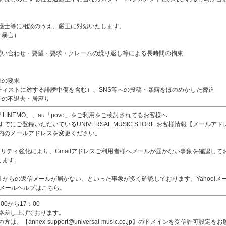
護士等に相談のうえ、厳正に対処いたします。
、暴言）
問い合わせ・要望・要求・クレームの繰り返し等による長時間の拘束
罪の要求
ティストに対する誹謗中傷を含む）、SNS等への投稿・暴露をほのめかした脅迫
での不退去・居座り
ank「LINEMO」、au「povo」をご利用をご検討されてるお客様へ
にご登録いただいているUNIVERSAL MUSIC STORE お客様情報【メール
内のメールアドレスを変更ください。
リティ強化により、Gmailアドレスご利用者様へメールが届かない事象を確認しております。【ann
します。
、当社からの返信メールが届かない、といった事象が多く確認しております。Yahoo!
o!メールヘルプはこちら。
0から17：00
絡差し上げております。
annex-support@universal-music.co.jp】のドメインを受信許