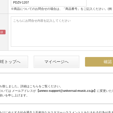
※商品についてのお問合せの場合は、「商品番号」をご記入ください。(例：UM
OREトップへ
マイページへ
アル致しました。詳細は
こちら
をご覧ください。
ついては メールアドレスが
【annex-support@universal-music.co.jp】
に変更いた
願いを申し上げます。
をはじめとする社会通念上不相当なカスタマーハラスメントとみなされる行為が含