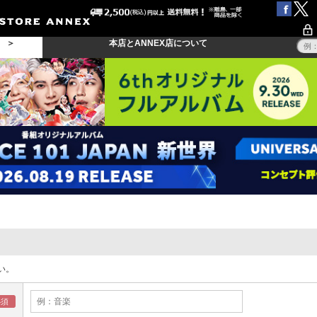
る ＞
本店とANNEX店について
い。