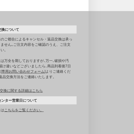
交換について
様のご都合によるキャンセル・返品交換は承っ
りません｡ご注文内容をご確認のうえ、ご注文
さい。
には万全を期しておりますが､万一､破損や汚
届け違いなどございましたら､商品到着後7日
[
専用お問い合わせフォーム
]よりご連絡くだ
｡返品交換方法をご連絡いたします。
交換に関する詳細はこちら
センター営業日について
くは
こちらをご覧ください。