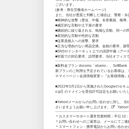
ございます。
(参考：
厚生労働省ホームページ
)
また、当社が悪質と判断した場合は、警察・弁
■精神的な攻撃（脅迫、中傷、名誉棄損、侮辱
■威圧的な言動や土下座の要求
■継続的に繰り返される、執拗な言動、同一の
■差別的な言動や性的な言動
■従業員個人への攻撃、要求
■正当な理由のない商品交換、金銭の要求、謝
■SNSやインターネット上での誹謗中傷（アー
■対面での対応要求、訪問要求、当社オフィス
■新料金プラン docomo「ahamo」、SoftB
新プランのご利用を予定されているお客様は、すで
※マイページ＞会員情報変更＞『お客様情報』
■2022年3月1日から実施されたGoogleのセキュ
o.jp】のドメインを受信許可設定をお願いいた
■Yahoo!メールからのお問い合わせに対し
さいますようお願い申し上げます。
Yaho
＊カスタマーサポート通常営業時間：平日 10：0
＊お問い合わせへのご返答は、メールにてご連
＊スマートフォン・携帯電話からお問い合わせの方は、【