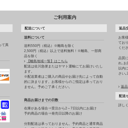
ご利用案内
配送について
返品
送料について
お客
てお
って異
送料550円（税込）※離島を除く
くだ
2,500円（税込）以上で送料無料！※離島、一部商
品を除く
品質
【離島地域一覧】はこちら
れ､お
。
配送は佐川急便またはヤマト運輸にてお届けいたし
以内に
ます。
さい
※配送業者はご購入の商品やお届け先によって自動
的に決まります。お客様からのご指定は承っており
返品
ません。予めご了承ください。
配送
商品お届けまでの日数
詳し
在庫がある場合⇒受注から2～7日以内にお届け
予約商品の場合⇒発売日以降のお届け
分割配送は承っておりません。予約商品と通常商品