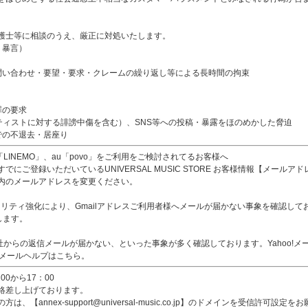
護士等に相談のうえ、厳正に対処いたします。
、暴言）
問い合わせ・要望・要求・クレームの繰り返し等による長時間の拘束
罪の要求
ティストに対する誹謗中傷を含む）、SNS等への投稿・暴露をほのめかした脅迫
での不退去・居座り
ank「LINEMO」、au「povo」をご利用をご検討されてるお客様へ
にご登録いただいているUNIVERSAL MUSIC STORE お客様情報【メール
内のメールアドレスを変更ください。
リティ強化により、Gmailアドレスご利用者様へメールが届かない事象を確認しております。【ann
します。
、当社からの返信メールが届かない、といった事象が多く確認しております。Yahoo!
o!メールヘルプはこちら。
0から17：00
絡差し上げております。
annex-support@universal-music.co.jp】のドメインを受信許