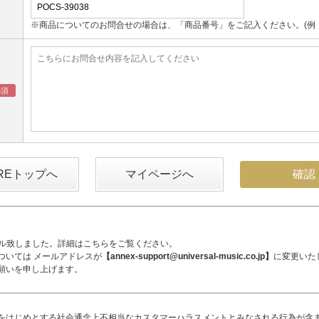
※商品についてのお問合せの場合は、「商品番号」をご記入ください。(例：UM
OREトップへ
マイページへ
アル致しました。詳細は
こちら
をご覧ください。
ついては メールアドレスが
【annex-support@universal-music.co.jp】
に変更いた
願いを申し上げます。
をはじめとする社会通念上不相当なカスタマーハラスメントとみなされる行為が含