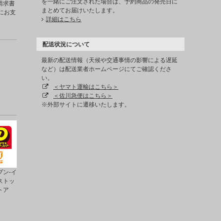
を一緒にご注文された場合は、予約商品の発売日に
請求書
まとめてお届けいたします。
にお支
詳細はこちら
配送状況について
最新の配送情報（天候や交通事情の影響による遅延
など）は配送業者ホームページにてご確認くださ
い。
＜ヤマト運輸はこちら＞
＜佐川急便はこちら＞
※外部サイトに遷移いたします。
ン-イ
ストッ
トア