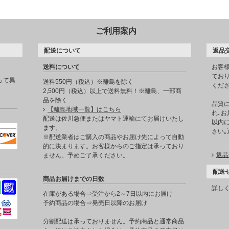
ご利用案内
配送について
返品
送料について
お客
てお
って異
送料550円（税込）※離島を除く
くだ
2,500円（税込）以上で送料無料！※離島、一部商
品を除く
品質
【離島地域一覧】はこちら
れ､お
。
配送は佐川急便またはヤマト運輸にてお届けいたし
以内に
ます。
さい
※配送業者はご購入の商品やお届け先によって自動
的に決まります。お客様からのご指定は承っており
返品
ません。予めご了承ください。
配送
商品お届けまでの日数
詳し
在庫がある場合⇒受注から2～7日以内にお届け
予約商品の場合⇒発売日以降のお届け
分割配送は承っておりません。予約商品と通常商品