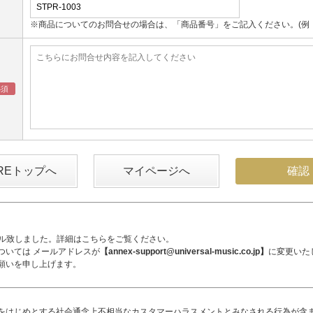
※商品についてのお問合せの場合は、「商品番号」をご記入ください。(例：UM
OREトップへ
マイページへ
アル致しました。詳細は
こちら
をご覧ください。
ついては メールアドレスが
【annex-support@universal-music.co.jp】
に変更いた
願いを申し上げます。
をはじめとする社会通念上不相当なカスタマーハラスメントとみなされる行為が含