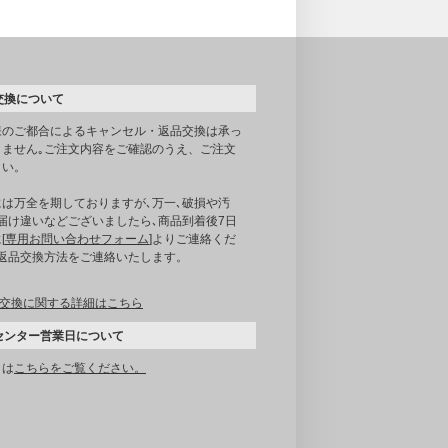
交換について
様のご都合によるキャンセル・返品交換は承っ
りません｡ご注文内容をご確認のうえ、ご注文
さい。
には万全を期しておりますが､万一､破損や汚
届け違いなどございましたら､商品到着後7日
[
専用お問い合わせフォーム
]よりご連絡くだ
｡返品交換方法をご連絡いたします。
交換に関する詳細はこちら
センター営業日について
くは
こちらをご覧ください。