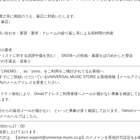
護士等に相談のうえ、厳正に対処いたします。
、暴言）
問い合わせ・要望・要求・クレームの繰り返し等による長時間の拘束
罪の要求
ティストに対する誹謗中傷を含む）、SNS等への投稿・暴露をほのめかした脅迫
での不退去・居座り
ank「LINEMO」、au「povo」をご利用をご検討されてるお客様へ
にご登録いただいているUNIVERSAL MUSIC STORE お客様情報【メール
内のメールアドレスを変更ください。
リティ強化により、Gmailアドレスご利用者様へメールが届かない事象を確認しております。【ann
します。
、当社からの返信メールが届かない、といった事象が多く確認しております。Yahoo!
o!メールヘルプはこちら。
0から17：00
絡差し上げております。
annex-support@universal-music.co.jp】のドメインを受信許