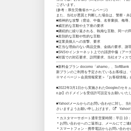
ございます。
(参考：
厚生労働省ホームページ
)
また、当社が悪質と判断した場合は、警察・弁
■精神的な攻撃（脅迫、中傷、名誉棄損、侮辱
■威圧的な言動や土下座の要求
■継続的に繰り返される、執拗な言動、同一の
■差別的な言動や性的な言動
■従業員個人への攻撃、要求
■正当な理由のない商品交換、金銭の要求、謝
■SNSやインターネット上での誹謗中傷（アー
■対面での対応要求、訪問要求、当社オフィス
■新料金プラン docomo「ahamo」、SoftB
新プランのご利用を予定されているお客様は、すで
※マイページ＞会員情報変更＞『お客様情報』
■2022年3月1日から実施されたGoogleのセキュ
o.jp】のドメインを受信許可設定をお願いいた
■Yahoo!メールからのお問い合わせに対し
さいますようお願い申し上げます。
Yaho
＊カスタマーサポート通常営業時間：平日 10：0
＊お問い合わせへのご返答は、メールにてご連
＊スマートフォン・携帯電話からお問い合わせの方は、【