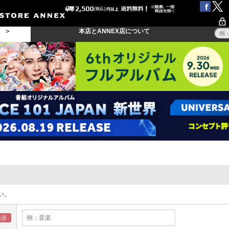
る ＞
本店とANNEX店について
い。