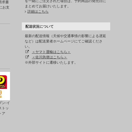
を一緒にご注文された場合は、予約商品の発売日に
請求書
まとめてお届けいたします。
にお支
詳細はこちら
配送状況について
最新の配送情報（天候や交通事情の影響による遅延
など）は配送業者ホームページにてご確認くださ
い。
＜ヤマト運輸はこちら＞
＜佐川急便はこちら＞
※外部サイトに遷移いたします。
ン-イ
ストッ
トア