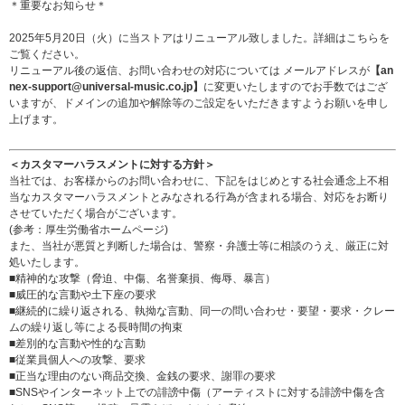
＊重要なお知らせ＊
2025年5月20日（火）に当ストアはリニューアル致しました。詳細は
こちら
を
ご覧ください。
リニューアル後の返信、お問い合わせの対応については メールアドレスが
【an
nex-support@universal-music.co.jp】
に変更いたしますのでお手数ではござ
いますが、ドメインの追加や解除等のご設定をいただきますようお願いを申し
上げます。
＜カスタマーハラスメントに対する方針＞
当社では、お客様からのお問い合わせに、下記をはじめとする社会通念上不相
当なカスタマーハラスメントとみなされる行為が含まれる場合、対応をお断り
させていただく場合がございます。
(参考：
厚生労働省ホームページ
)
また、当社が悪質と判断した場合は、警察・弁護士等に相談のうえ、厳正に対
処いたします。
■精神的な攻撃（脅迫、中傷、名誉棄損、侮辱、暴言）
■威圧的な言動や土下座の要求
■継続的に繰り返される、執拗な言動、同一の問い合わせ・要望・要求・クレー
ムの繰り返し等による長時間の拘束
■差別的な言動や性的な言動
■従業員個人への攻撃、要求
■正当な理由のない商品交換、金銭の要求、謝罪の要求
■SNSやインターネット上での誹謗中傷（アーティストに対する誹謗中傷を含