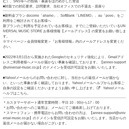
む）、SNS等への投稿・暴露をほのめかした脅迫
■対面での対応要求、訪問要求、当社オフィスでの不退去・居座り
■新料金プラン docomo「ahamo」、SoftBank「LINEMO」、au「povo」をご
利用をご検討されてるお客様へ
新プランのご利用を予定されているお客様は、すでにご登録いただいているUN
IVERSAL MUSIC STORE お客様情報【メールアドレス】の変更をお願い致しま
す。
※マイページ＞会員情報変更＞『お客様情報』内のメールアドレスを変更くだ
さい。
■2022年3月1日から実施されたGoogleのセキュリティ強化により、Gmailアド
レスご利用者様へメールが届かない事象を確認しております。【annex-support
@universal-music.co.jp】のドメインを受信許可設定をお願いいたします。
■Yahoo!メールからのお問い合わせに対し、当社からの返信メールが届かな
い、といった事象が多く確認しております。Yahoo!メールヘルプからお客様ご
自身の設定をご確認くださいますようお願い申し上げます。
Yahoo!メール
ヘルプはこちら。
＊カスタマーサポート通常営業時間：平日 10：00から17：00
＊お問い合わせへのご返答は、メールにてご連絡差し上げております。
＊スマートフォン・携帯電話からお問い合わせの方は、【annex-support@univ
ersal-music.co.jp】のドメインを受信許可設定をお願いいたします。当店からの
返信メールが届かない場合がございます。