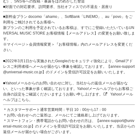
む）、SNS等への投稿・暴露をほのめかした脅迫
■対面での対応要求、訪問要求、当社オフィスでの不退去・居座り
■新料金プラン docomo「ahamo」、SoftBank「LINEMO」、au「povo」をご
利用をご検討されてるお客様へ
新プランのご利用を予定されているお客様は、すでにご登録いただいているUN
IVERSAL MUSIC STORE お客様情報【メールアドレス】の変更をお願い致しま
す。
※マイページ＞会員情報変更＞『お客様情報』内のメールアドレスを変更くだ
さい。
■2022年3月1日から実施されたGoogleのセキュリティ強化により、Gmailアド
レスご利用者様へメールが届かない事象を確認しております。【annex-support
@universal-music.co.jp】のドメインを受信許可設定をお願いいたします。
■Yahoo!メールからのお問い合わせに対し、当社からの返信メールが届かな
い、といった事象が多く確認しております。Yahoo!メールヘルプからお客様ご
自身の設定をご確認くださいますようお願い申し上げます。
Yahoo!メール
ヘルプはこちら。
＊カスタマーサポート通常営業時間：平日 10：00から17：00
＊お問い合わせへのご返答は、メールにてご連絡差し上げております。
＊スマートフォン・携帯電話からお問い合わせの方は、【annex-support@univ
ersal-music.co.jp】のドメインを受信許可設定をお願いいたします。当店からの
返信メールが届かない場合がございます。