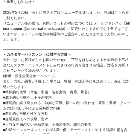
＊重要なお知らせ＊
2025年5月20日（火）に当ストアはリニューアル致しました。詳細は
こちら
を
ご覧ください。
リニューアル後の返信、お問い合わせの対応については メールアドレスが
【an
nex-support@universal-music.co.jp】
に変更いたしますのでお手数ではござ
いますが、ドメインの追加や解除等のご設定をいただきますようお願いを申し
上げます。
＜カスタマーハラスメントに対する方針＞
当社では、お客様からのお問い合わせに、下記をはじめとする社会通念上不相
当なカスタマーハラスメントとみなされる行為が含まれる場合、対応をお断り
させていただく場合がございます。
(参考：
厚生労働省ホームページ
)
また、当社が悪質と判断した場合は、警察・弁護士等に相談のうえ、厳正に対
処いたします。
■精神的な攻撃（脅迫、中傷、名誉棄損、侮辱、暴言）
■威圧的な言動や土下座の要求
■継続的に繰り返される、執拗な言動、同一の問い合わせ・要望・要求・クレー
ムの繰り返し等による長時間の拘束
■差別的な言動や性的な言動
■従業員個人への攻撃、要求
■正当な理由のない商品交換、金銭の要求、謝罪の要求
■SNSやインターネット上での誹謗中傷（アーティストに対する誹謗中傷を含