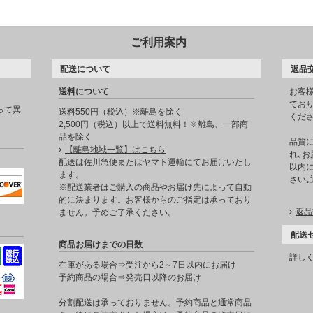
ご利用案内
配送について
返品
送料について
お客
てお
って異
送料550円（税込）※離島を除く
くだ
2,500円（税込）以上で送料無料！※離島、一部商
品を除く
品質
【離島地域一覧】はこちら
れ､お
。
配送は佐川急便またはヤマト運輸にてお届けいたし
以内に
ます。
さい
※配送業者はご購入の商品やお届け先によって自動
的に決まります。お客様からのご指定は承っており
返品
ません。予めご了承ください。
配送
商品お届けまでの日数
詳し
在庫がある場合⇒受注から2～7日以内にお届け
予約商品の場合⇒発売日以降のお届け
分割配送は承っておりません。予約商品と通常商品