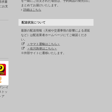
を一緒にご注文された場合は、予約商品の発売日に
請求書
まとめてお届けいたします。
にお支
詳細はこちら
配送状況について
最新の配送情報（天候や交通事情の影響による遅延
など）は配送業者ホームページにてご確認くださ
い。
＜ヤマト運輸はこちら＞
＜佐川急便はこちら＞
※外部サイトに遷移いたします。
ン-イ
ストッ
トア