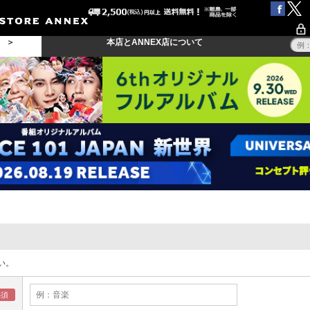
る ＞
本店とANNEX店について
い。