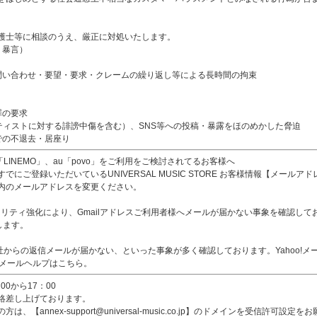
護士等に相談のうえ、厳正に対処いたします。
、暴言）
問い合わせ・要望・要求・クレームの繰り返し等による長時間の拘束
罪の要求
ティストに対する誹謗中傷を含む）、SNS等への投稿・暴露をほのめかした脅迫
での不退去・居座り
ank「LINEMO」、au「povo」をご利用をご検討されてるお客様へ
にご登録いただいているUNIVERSAL MUSIC STORE お客様情報【メール
内のメールアドレスを変更ください。
リティ強化により、Gmailアドレスご利用者様へメールが届かない事象を確認しております。【ann
します。
、当社からの返信メールが届かない、といった事象が多く確認しております。Yahoo!
o!メールヘルプはこちら。
0から17：00
絡差し上げております。
annex-support@universal-music.co.jp】のドメインを受信許