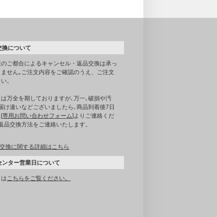
交換について
様のご都合によるキャンセル・返品交換は承っ
りません｡ご注文内容をご確認のうえ、ご注文
さい。
には万全を期しておりますが､万一､破損や汚
届け違いなどございましたら､商品到着後7日
[
専用お問い合わせフォーム
]よりご連絡くだ
｡返品交換方法をご連絡いたします。
交換に関する詳細はこちら
センター営業日について
くは
こちらをご覧ください。