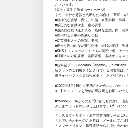
ございます。
(参考：
厚生労働省ホームページ
)
また、当社が悪質と判断した場合は、警察・弁
■精神的な攻撃（脅迫、中傷、名誉棄損、侮辱
■威圧的な言動や土下座の要求
■継続的に繰り返される、執拗な言動、同一の
■差別的な言動や性的な言動
■従業員個人への攻撃、要求
■正当な理由のない商品交換、金銭の要求、謝
■SNSやインターネット上での誹謗中傷（アー
■対面での対応要求、訪問要求、当社オフィス
■新料金プラン docomo「ahamo」、SoftB
新プランのご利用を予定されているお客様は、すで
※マイページ＞会員情報変更＞『お客様情報』
■2022年3月1日から実施されたGoogleのセキュ
o.jp】のドメインを受信許可設定をお願いいた
■Yahoo!メールからのお問い合わせに対し
さいますようお願い申し上げます。
Yaho
＊カスタマーサポート通常営業時間：平日 10：0
＊お問い合わせへのご返答は、メールにてご連
＊スマートフォン・携帯電話からお問い合わせの方は、【