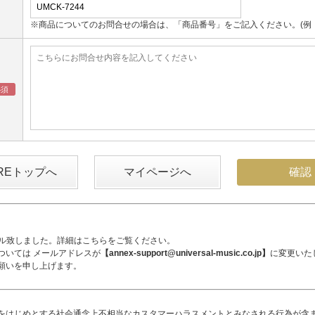
※商品についてのお問合せの場合は、「商品番号」をご記入ください。(例：UM
OREトップへ
マイページへ
アル致しました。詳細は
こちら
をご覧ください。
ついては メールアドレスが
【annex-support@universal-music.co.jp】
に変更いた
願いを申し上げます。
をはじめとする社会通念上不相当なカスタマーハラスメントとみなされる行為が含