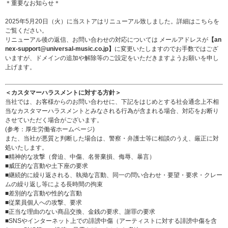
＊重要なお知らせ＊
2025年5月20日（火）に当ストアはリニューアル致しました。詳細は
こちら
を
ご覧ください。
リニューアル後の返信、お問い合わせの対応については メールアドレスが
【an
nex-support@universal-music.co.jp】
に変更いたしますのでお手数ではござ
いますが、ドメインの追加や解除等のご設定をいただきますようお願いを申し
上げます。
＜カスタマーハラスメントに対する方針＞
当社では、お客様からのお問い合わせに、下記をはじめとする社会通念上不相
当なカスタマーハラスメントとみなされる行為が含まれる場合、対応をお断り
させていただく場合がございます。
(参考：
厚生労働省ホームページ
)
また、当社が悪質と判断した場合は、警察・弁護士等に相談のうえ、厳正に対
処いたします。
■精神的な攻撃（脅迫、中傷、名誉棄損、侮辱、暴言）
■威圧的な言動や土下座の要求
■継続的に繰り返される、執拗な言動、同一の問い合わせ・要望・要求・クレー
ムの繰り返し等による長時間の拘束
■差別的な言動や性的な言動
■従業員個人への攻撃、要求
■正当な理由のない商品交換、金銭の要求、謝罪の要求
■SNSやインターネット上での誹謗中傷（アーティストに対する誹謗中傷を含