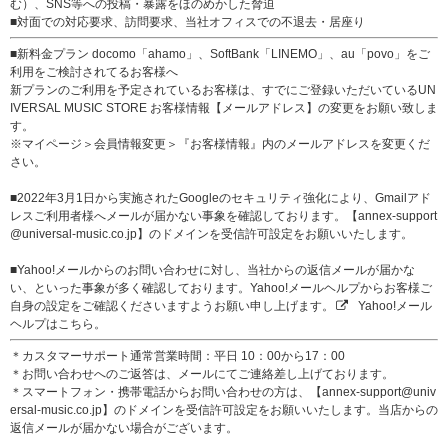
む）、SNS等への投稿・暴露をほのめかした脅迫
■対面での対応要求、訪問要求、当社オフィスでの不退去・居座り
■新料金プラン docomo「ahamo」、SoftBank「LINEMO」、au「povo」をご
利用をご検討されてるお客様へ
新プランのご利用を予定されているお客様は、すでにご登録いただいているUN
IVERSAL MUSIC STORE お客様情報【メールアドレス】の変更をお願い致しま
す。
※マイページ＞会員情報変更＞『お客様情報』内のメールアドレスを変更くだ
さい。
■2022年3月1日から実施されたGoogleのセキュリティ強化により、Gmailアド
レスご利用者様へメールが届かない事象を確認しております。【annex-support
@universal-music.co.jp】のドメインを受信許可設定をお願いいたします。
■Yahoo!メールからのお問い合わせに対し、当社からの返信メールが届かな
い、といった事象が多く確認しております。Yahoo!メールヘルプからお客様ご
自身の設定をご確認くださいますようお願い申し上げます。
Yahoo!メール
ヘルプはこちら。
＊カスタマーサポート通常営業時間：平日 10：00から17：00
＊お問い合わせへのご返答は、メールにてご連絡差し上げております。
＊スマートフォン・携帯電話からお問い合わせの方は、【annex-support@univ
ersal-music.co.jp】のドメインを受信許可設定をお願いいたします。当店からの
返信メールが届かない場合がございます。