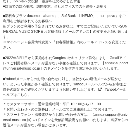
む）、SNS等への投稿・暴露をほのめかした脅迫
■対面での対応要求、訪問要求、当社オフィスでの不退去・居座り
■新料金プラン docomo「ahamo」、SoftBank「LINEMO」、au「povo」をご
利用をご検討されてるお客様へ
新プランのご利用を予定されているお客様は、すでにご登録いただいているUN
IVERSAL MUSIC STORE お客様情報【メールアドレス】の変更をお願い致しま
す。
※マイページ＞会員情報変更＞『お客様情報』内のメールアドレスを変更くだ
さい。
■2022年3月1日から実施されたGoogleのセキュリティ強化により、Gmailアド
レスご利用者様へメールが届かない事象を確認しております。【annex-support
@universal-music.co.jp】のドメインを受信許可設定をお願いいたします。
■Yahoo!メールからのお問い合わせに対し、当社からの返信メールが届かな
い、といった事象が多く確認しております。Yahoo!メールヘルプからお客様ご
自身の設定をご確認くださいますようお願い申し上げます。
Yahoo!メール
ヘルプはこちら。
＊カスタマーサポート通常営業時間：平日 10：00から17：00
＊お問い合わせへのご返答は、メールにてご連絡差し上げております。
＊スマートフォン・携帯電話からお問い合わせの方は、【annex-support@univ
ersal-music.co.jp】のドメインを受信許可設定をお願いいたします。当店からの
返信メールが届かない場合がございます。