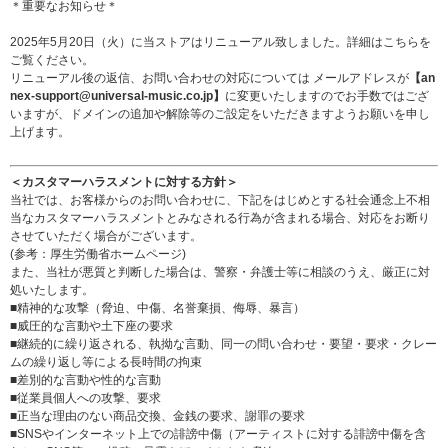
＊重要なお知らせ＊
2025年5月20日（火）に当ストアはリニューアル致しました。詳細は
こちら
を
ご覧ください。
リニューアル後の返信、お問い合わせの対応については メールアドレスが
【an
nex-support@universal-music.co.jp】
に変更いたしますのでお手数ではござ
いますが、ドメインの追加や解除等のご設定をいただきますようお願いを申し
上げます。
＜カスタマーハラスメントに対する方針＞
当社では、お客様からのお問い合わせに、下記をはじめとする社会通念上不相
当なカスタマーハラスメントとみなされる行為が含まれる場合、対応をお断り
させていただく場合がございます。
(参考：
厚生労働省ホームページ
)
また、当社が悪質と判断した場合は、警察・弁護士等に相談のうえ、厳正に対
処いたします。
■精神的な攻撃（脅迫、中傷、名誉棄損、侮辱、暴言）
■威圧的な言動や土下座の要求
■継続的に繰り返される、執拗な言動、同一の問い合わせ・要望・要求・クレー
ムの繰り返し等による長時間の拘束
■差別的な言動や性的な言動
■従業員個人への攻撃、要求
■正当な理由のない商品交換、金銭の要求、謝罪の要求
■SNSやインターネット上での誹謗中傷（アーティストに対する誹謗中傷を含