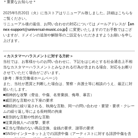
＊重要なお知らせ＊
2025年5月20日（火）に当ストアはリニューアル致しました。詳細は
こちら
を
ご覧ください。
リニューアル後の返信、お問い合わせの対応については メールアドレスが
【an
nex-support@universal-music.co.jp】
に変更いたしますのでお手数ではござ
いますが、ドメインの追加や解除等のご設定をいただきますようお願いを申し
上げます。
＜カスタマーハラスメントに対する方針＞
当社では、お客様からのお問い合わせに、下記をはじめとする社会通念上不相
当なカスタマーハラスメントとみなされる行為が含まれる場合、対応をお断り
させていただく場合がございます。
(参考：
厚生労働省ホームページ
)
また、当社が悪質と判断した場合は、警察・弁護士等に相談のうえ、厳正に対
処いたします。
■精神的な攻撃（脅迫、中傷、名誉棄損、侮辱、暴言）
■威圧的な言動や土下座の要求
■継続的に繰り返される、執拗な言動、同一の問い合わせ・要望・要求・クレー
ムの繰り返し等による長時間の拘束
■差別的な言動や性的な言動
■従業員個人への攻撃、要求
■正当な理由のない商品交換、金銭の要求、謝罪の要求
■SNSやインターネット上での誹謗中傷（アーティストに対する誹謗中傷を含