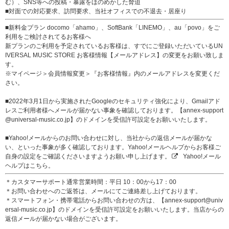
む）、SNS等への投稿・暴露をほのめかした脅迫
■対面での対応要求、訪問要求、当社オフィスでの不退去・居座り
■新料金プラン docomo「ahamo」、SoftBank「LINEMO」、au「povo」をご
利用をご検討されてるお客様へ
新プランのご利用を予定されているお客様は、すでにご登録いただいているUN
IVERSAL MUSIC STORE お客様情報【メールアドレス】の変更をお願い致しま
す。
※マイページ＞会員情報変更＞『お客様情報』内のメールアドレスを変更くだ
さい。
■2022年3月1日から実施されたGoogleのセキュリティ強化により、Gmailアド
レスご利用者様へメールが届かない事象を確認しております。【annex-support
@universal-music.co.jp】のドメインを受信許可設定をお願いいたします。
■Yahoo!メールからのお問い合わせに対し、当社からの返信メールが届かな
い、といった事象が多く確認しております。Yahoo!メールヘルプからお客様ご
自身の設定をご確認くださいますようお願い申し上げます。
Yahoo!メール
ヘルプはこちら。
＊カスタマーサポート通常営業時間：平日 10：00から17：00
＊お問い合わせへのご返答は、メールにてご連絡差し上げております。
＊スマートフォン・携帯電話からお問い合わせの方は、【annex-support@univ
ersal-music.co.jp】のドメインを受信許可設定をお願いいたします。当店からの
返信メールが届かない場合がございます。