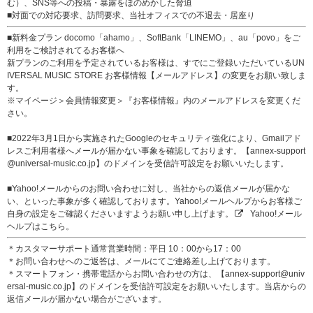
む）、SNS等への投稿・暴露をほのめかした脅迫
■対面での対応要求、訪問要求、当社オフィスでの不退去・居座り
■新料金プラン docomo「ahamo」、SoftBank「LINEMO」、au「povo」をご
利用をご検討されてるお客様へ
新プランのご利用を予定されているお客様は、すでにご登録いただいているUN
IVERSAL MUSIC STORE お客様情報【メールアドレス】の変更をお願い致しま
す。
※マイページ＞会員情報変更＞『お客様情報』内のメールアドレスを変更くだ
さい。
■2022年3月1日から実施されたGoogleのセキュリティ強化により、Gmailアド
レスご利用者様へメールが届かない事象を確認しております。【annex-support
@universal-music.co.jp】のドメインを受信許可設定をお願いいたします。
■Yahoo!メールからのお問い合わせに対し、当社からの返信メールが届かな
い、といった事象が多く確認しております。Yahoo!メールヘルプからお客様ご
自身の設定をご確認くださいますようお願い申し上げます。
Yahoo!メール
ヘルプはこちら。
＊カスタマーサポート通常営業時間：平日 10：00から17：00
＊お問い合わせへのご返答は、メールにてご連絡差し上げております。
＊スマートフォン・携帯電話からお問い合わせの方は、【annex-support@univ
ersal-music.co.jp】のドメインを受信許可設定をお願いいたします。当店からの
返信メールが届かない場合がございます。