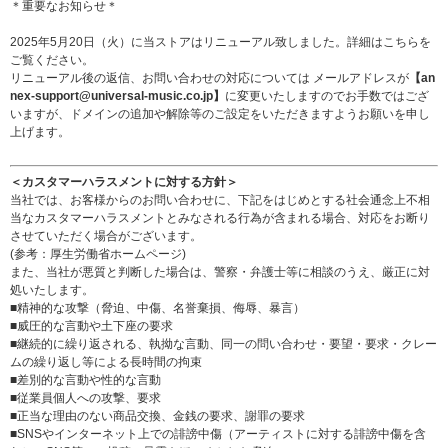
＊重要なお知らせ＊
2025年5月20日（火）に当ストアはリニューアル致しました。詳細は
こちら
を
ご覧ください。
リニューアル後の返信、お問い合わせの対応については メールアドレスが
【an
nex-support@universal-music.co.jp】
に変更いたしますのでお手数ではござ
いますが、ドメインの追加や解除等のご設定をいただきますようお願いを申し
上げます。
＜カスタマーハラスメントに対する方針＞
当社では、お客様からのお問い合わせに、下記をはじめとする社会通念上不相
当なカスタマーハラスメントとみなされる行為が含まれる場合、対応をお断り
させていただく場合がございます。
(参考：
厚生労働省ホームページ
)
また、当社が悪質と判断した場合は、警察・弁護士等に相談のうえ、厳正に対
処いたします。
■精神的な攻撃（脅迫、中傷、名誉棄損、侮辱、暴言）
■威圧的な言動や土下座の要求
■継続的に繰り返される、執拗な言動、同一の問い合わせ・要望・要求・クレー
ムの繰り返し等による長時間の拘束
■差別的な言動や性的な言動
■従業員個人への攻撃、要求
■正当な理由のない商品交換、金銭の要求、謝罪の要求
■SNSやインターネット上での誹謗中傷（アーティストに対する誹謗中傷を含