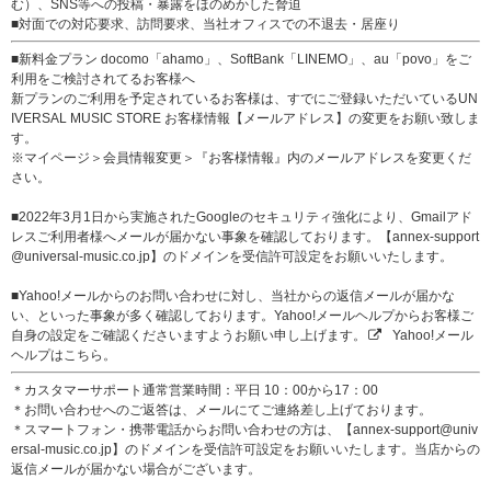
む）、SNS等への投稿・暴露をほのめかした脅迫
■対面での対応要求、訪問要求、当社オフィスでの不退去・居座り
■新料金プラン docomo「ahamo」、SoftBank「LINEMO」、au「povo」をご
利用をご検討されてるお客様へ
新プランのご利用を予定されているお客様は、すでにご登録いただいているUN
IVERSAL MUSIC STORE お客様情報【メールアドレス】の変更をお願い致しま
す。
※マイページ＞会員情報変更＞『お客様情報』内のメールアドレスを変更くだ
さい。
■2022年3月1日から実施されたGoogleのセキュリティ強化により、Gmailアド
レスご利用者様へメールが届かない事象を確認しております。【annex-support
@universal-music.co.jp】のドメインを受信許可設定をお願いいたします。
■Yahoo!メールからのお問い合わせに対し、当社からの返信メールが届かな
い、といった事象が多く確認しております。Yahoo!メールヘルプからお客様ご
自身の設定をご確認くださいますようお願い申し上げます。
Yahoo!メール
ヘルプはこちら。
＊カスタマーサポート通常営業時間：平日 10：00から17：00
＊お問い合わせへのご返答は、メールにてご連絡差し上げております。
＊スマートフォン・携帯電話からお問い合わせの方は、【annex-support@univ
ersal-music.co.jp】のドメインを受信許可設定をお願いいたします。当店からの
返信メールが届かない場合がございます。