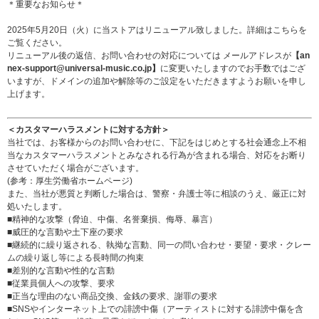
＊重要なお知らせ＊
2025年5月20日（火）に当ストアはリニューアル致しました。詳細は
こちら
を
ご覧ください。
リニューアル後の返信、お問い合わせの対応については メールアドレスが
【an
nex-support@universal-music.co.jp】
に変更いたしますのでお手数ではござ
いますが、ドメインの追加や解除等のご設定をいただきますようお願いを申し
上げます。
＜カスタマーハラスメントに対する方針＞
当社では、お客様からのお問い合わせに、下記をはじめとする社会通念上不相
当なカスタマーハラスメントとみなされる行為が含まれる場合、対応をお断り
させていただく場合がございます。
(参考：
厚生労働省ホームページ
)
また、当社が悪質と判断した場合は、警察・弁護士等に相談のうえ、厳正に対
処いたします。
■精神的な攻撃（脅迫、中傷、名誉棄損、侮辱、暴言）
■威圧的な言動や土下座の要求
■継続的に繰り返される、執拗な言動、同一の問い合わせ・要望・要求・クレー
ムの繰り返し等による長時間の拘束
■差別的な言動や性的な言動
■従業員個人への攻撃、要求
■正当な理由のない商品交換、金銭の要求、謝罪の要求
■SNSやインターネット上での誹謗中傷（アーティストに対する誹謗中傷を含