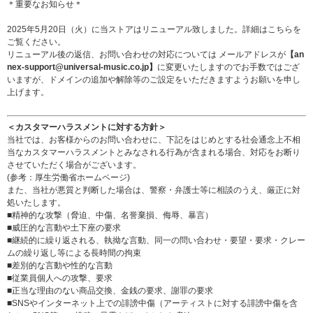
＊重要なお知らせ＊
2025年5月20日（火）に当ストアはリニューアル致しました。詳細は
こちら
を
ご覧ください。
リニューアル後の返信、お問い合わせの対応については メールアドレスが
【an
nex-support@universal-music.co.jp】
に変更いたしますのでお手数ではござ
いますが、ドメインの追加や解除等のご設定をいただきますようお願いを申し
上げます。
＜カスタマーハラスメントに対する方針＞
当社では、お客様からのお問い合わせに、下記をはじめとする社会通念上不相
当なカスタマーハラスメントとみなされる行為が含まれる場合、対応をお断り
させていただく場合がございます。
(参考：
厚生労働省ホームページ
)
また、当社が悪質と判断した場合は、警察・弁護士等に相談のうえ、厳正に対
処いたします。
■精神的な攻撃（脅迫、中傷、名誉棄損、侮辱、暴言）
■威圧的な言動や土下座の要求
■継続的に繰り返される、執拗な言動、同一の問い合わせ・要望・要求・クレー
ムの繰り返し等による長時間の拘束
■差別的な言動や性的な言動
■従業員個人への攻撃、要求
■正当な理由のない商品交換、金銭の要求、謝罪の要求
■SNSやインターネット上での誹謗中傷（アーティストに対する誹謗中傷を含