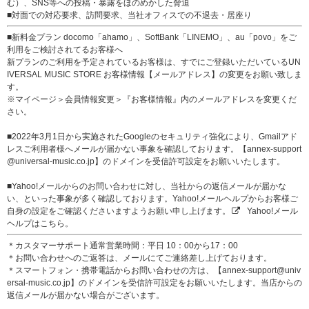
む）、SNS等への投稿・暴露をほのめかした脅迫
■対面での対応要求、訪問要求、当社オフィスでの不退去・居座り
■新料金プラン docomo「ahamo」、SoftBank「LINEMO」、au「povo」をご
利用をご検討されてるお客様へ
新プランのご利用を予定されているお客様は、すでにご登録いただいているUN
IVERSAL MUSIC STORE お客様情報【メールアドレス】の変更をお願い致しま
す。
※マイページ＞会員情報変更＞『お客様情報』内のメールアドレスを変更くだ
さい。
■2022年3月1日から実施されたGoogleのセキュリティ強化により、Gmailアド
レスご利用者様へメールが届かない事象を確認しております。【annex-support
@universal-music.co.jp】のドメインを受信許可設定をお願いいたします。
■Yahoo!メールからのお問い合わせに対し、当社からの返信メールが届かな
い、といった事象が多く確認しております。Yahoo!メールヘルプからお客様ご
自身の設定をご確認くださいますようお願い申し上げます。
Yahoo!メール
ヘルプはこちら。
＊カスタマーサポート通常営業時間：平日 10：00から17：00
＊お問い合わせへのご返答は、メールにてご連絡差し上げております。
＊スマートフォン・携帯電話からお問い合わせの方は、【annex-support@univ
ersal-music.co.jp】のドメインを受信許可設定をお願いいたします。当店からの
返信メールが届かない場合がございます。