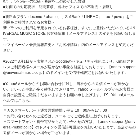
む）、SNS等への投稿・暴露をほのめかした脅迫
■対面での対応要求、訪問要求、当社オフィスでの不退去・居座り
■新料金プラン docomo「ahamo」、SoftBank「LINEMO」、au「povo」をご
利用をご検討されてるお客様へ
新プランのご利用を予定されているお客様は、すでにご登録いただいているUN
IVERSAL MUSIC STORE お客様情報【メールアドレス】の変更をお願い致しま
す。
※マイページ＞会員情報変更＞『お客様情報』内のメールアドレスを変更くだ
さい。
■2022年3月1日から実施されたGoogleのセキュリティ強化により、Gmailアド
レスご利用者様へメールが届かない事象を確認しております。【annex-support
@universal-music.co.jp】のドメインを受信許可設定をお願いいたします。
■Yahoo!メールからのお問い合わせに対し、当社からの返信メールが届かな
い、といった事象が多く確認しております。Yahoo!メールヘルプからお客様ご
自身の設定をご確認くださいますようお願い申し上げます。
Yahoo!メール
ヘルプはこちら。
＊カスタマーサポート通常営業時間：平日 10：00から17：00
＊お問い合わせへのご返答は、メールにてご連絡差し上げております。
＊スマートフォン・携帯電話からお問い合わせの方は、【annex-support@univ
ersal-music.co.jp】のドメインを受信許可設定をお願いいたします。当店からの
返信メールが届かない場合がございます。