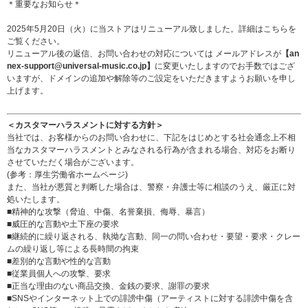
＊重要なお知らせ＊
2025年5月20日（火）に当ストアはリニューアル致しました。詳細は
こちら
を
ご覧ください。
リニューアル後の返信、お問い合わせの対応については メールアドレスが
【an
nex-support@universal-music.co.jp】
に変更いたしますのでお手数ではござ
いますが、ドメインの追加や解除等のご設定をいただきますようお願いを申し
上げます。
＜カスタマーハラスメントに対する方針＞
当社では、お客様からのお問い合わせに、下記をはじめとする社会通念上不相
当なカスタマーハラスメントとみなされる行為が含まれる場合、対応をお断り
させていただく場合がございます。
(参考：
厚生労働省ホームページ
)
また、当社が悪質と判断した場合は、警察・弁護士等に相談のうえ、厳正に対
処いたします。
■精神的な攻撃（脅迫、中傷、名誉棄損、侮辱、暴言）
■威圧的な言動や土下座の要求
■継続的に繰り返される、執拗な言動、同一の問い合わせ・要望・要求・クレー
ムの繰り返し等による長時間の拘束
■差別的な言動や性的な言動
■従業員個人への攻撃、要求
■正当な理由のない商品交換、金銭の要求、謝罪の要求
■SNSやインターネット上での誹謗中傷（アーティストに対する誹謗中傷を含