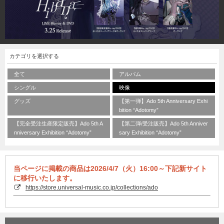
カテゴリを選択する
全て
アルバム
シングル
映像
グッズ
【第一弾】Ado 5th Anniversary Exhi
bition “Adotomy”
【完全受注生産限定販売】Ado 5th A
【第二弾/受注販売】Ado 5th Anniver
nniversary Exhibition “Adotomy”
sary Exhibition “Adotomy”
当ページに掲載の商品は2026/4/7（火）16:00～下記新サイト
に移行いたします。
https://store.universal-music.co.jp/collections/ado