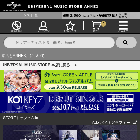
ゲスト
様
0
商品を探す
マイページ
お気に入り
カート
メニュー
本店とANNEX店について
UNIVERSAL MUSIC STORE 本店に戻る ＞
STOREトップ
>
Ado
Ado バイオグラフィー