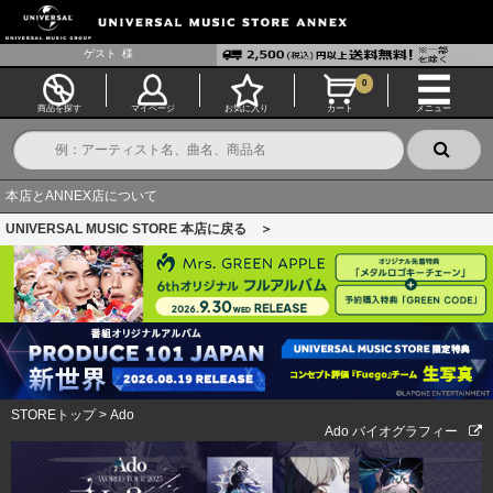
ゲスト
様
0
商品を探す
マイページ
お気に入り
カート
メニュー
本店とANNEX店について
UNIVERSAL MUSIC STORE 本店に戻る ＞
STOREトップ
>
Ado
Ado バイオグラフィー