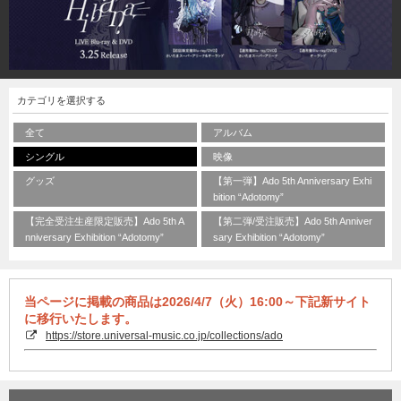
カテゴリを選択する
全て
アルバム
シングル
映像
グッズ
【第一弾】Ado 5th Anniversary Exhi
bition “Adotomy”
【完全受注生産限定販売】Ado 5th A
【第二弾/受注販売】Ado 5th Anniver
nniversary Exhibition “Adotomy”
sary Exhibition “Adotomy”
当ページに掲載の商品は2026/4/7（火）16:00～下記新サイト
に移行いたします。
https://store.universal-music.co.jp/collections/ado