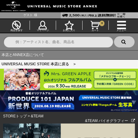
ゲスト
様
0
商品を探す
マイページ
お気に入り
カート
メニュー
本店とANNEX店について
UNIVERSAL MUSIC STORE 本店に戻る ＞
STOREトップ
>
&TEAM
&TEAM バイオグラフィー