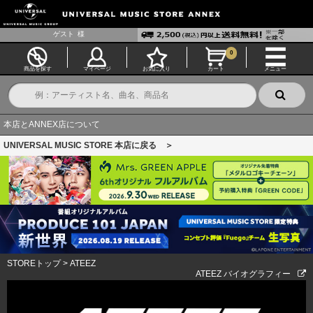
ゲスト
様
0
商品を探す
マイページ
お気に入り
カート
メニュー
本店とANNEX店について
UNIVERSAL MUSIC STORE 本店に戻る ＞
STOREトップ
>
ATEEZ
ATEEZ バイオグラフィー