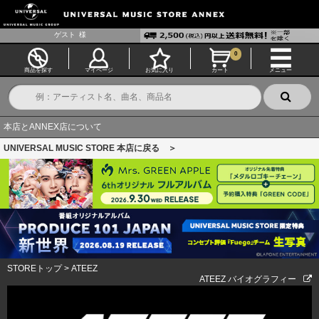
ゲスト
様
0
商品を探す
マイページ
お気に入り
カート
メニュー
本店とANNEX店について
UNIVERSAL MUSIC STORE 本店に戻る ＞
STOREトップ
>
ATEEZ
ATEEZ バイオグラフィー