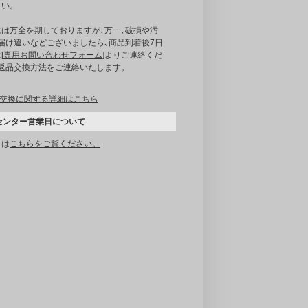
さい。
には万全を期しておりますが､万一､破損や汚
届け違いなどございましたら､商品到着後7日
[
専用お問い合わせフォーム
]よりご連絡くだ
｡返品交換方法をご連絡いたします。
交換に関する詳細はこちら
センター営業日について
くは
こちらをご覧ください。