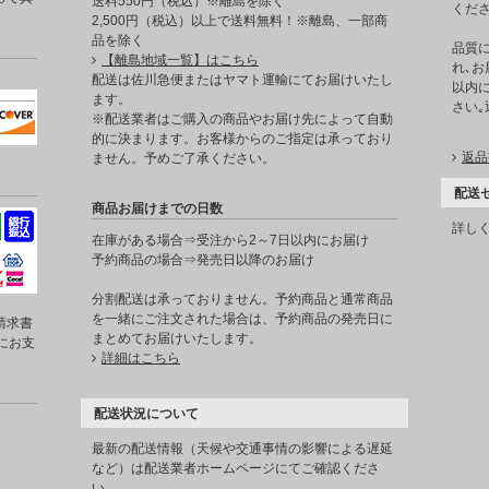
送料550円（税込）※離島を除く
くだ
2,500円（税込）以上で送料無料！※離島、一部商
品を除く
品質
【離島地域一覧】はこちら
れ､お
。
配送は佐川急便またはヤマト運輸にてお届けいたし
以内に
ます。
さい
※配送業者はご購入の商品やお届け先によって自動
的に決まります。お客様からのご指定は承っており
返品
ません。予めご了承ください。
配送
商品お届けまでの日数
詳し
在庫がある場合⇒受注から2～7日以内にお届け
予約商品の場合⇒発売日以降のお届け
分割配送は承っておりません。予約商品と通常商品
を一緒にご注文された場合は、予約商品の発売日に
請求書
まとめてお届けいたします。
にお支
詳細はこちら
配送状況について
最新の配送情報（天候や交通事情の影響による遅延
など）は配送業者ホームページにてご確認くださ
い。