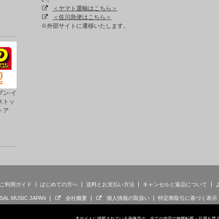
＜ヤマト運輸はこちら＞
＜佐川急便はこちら＞
※外部サイトに遷移いたします。
ン-イ
ストッ
トア
ご利用ガイド
はじめての方へ
送料とお支払い方法
キャンセルと返品について
SAL MUSIC JAPAN
会社概要
個人情報の取扱い
特定商取引に基づく表示
本サイトに掲載されている画像等の、全ての内容の無断転載・引用を禁止します。 © 202