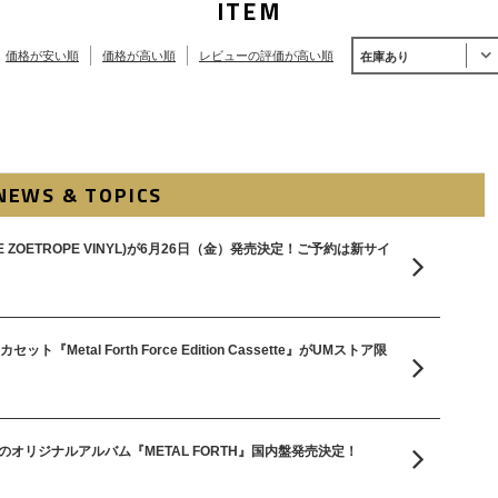
ITEM
価格が安い順
価格が高い順
レビューの評価が高い順
在庫あり
NEWS & TOPICS
LUXE ZOETROPE VINYL)が6月26日（金）発売決定！ご予約は新サイ
カセット『Metal Forth Force Edition Cassette』がUMストア限
のオリジナルアルバム『METAL FORTH』国内盤発売決定！