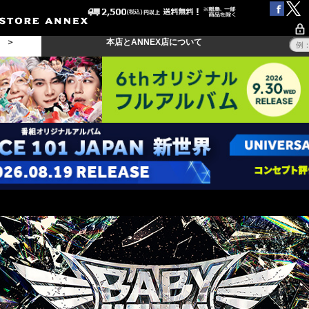
る ＞
本店とANNEX店について