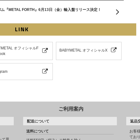
『METAL FORTH』6月13日（金）輸入盤リリース決定！
LINK
YMETAL オフィシャルF
BABYMETAL オフィシャルX
ook
gram
ご利用案内
配送について
返品
送料について
お客
てお
って異