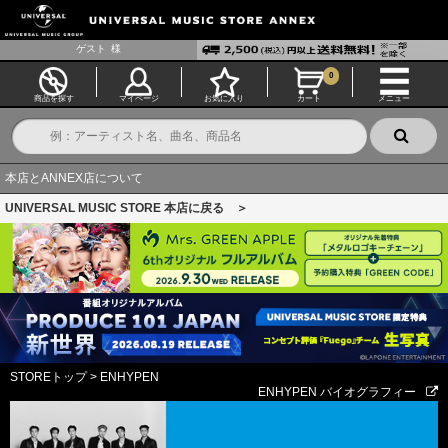
ゲスト
様
0
商品を探す
マイページ
お気に入り
カート
メニュー
本店とANNEX店について
UNIVERSAL MUSIC STORE 本店に戻る ＞
STOREトップ
>
ENHYPEN
ENHYPEN バイオグラフィー