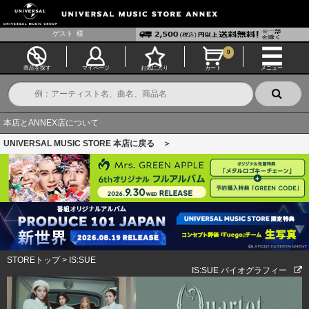
ゲスト
様
0
商品を探す
マイページ
お気に入り
カート
メニュー
本店とANNEX店について
UNIVERSAL MUSIC STORE 本店に戻る ＞
STOREトップ
>
IS:SUE
IS:SUE バイオグラフィー