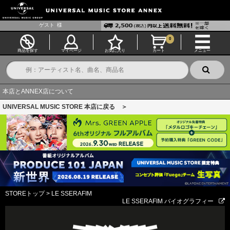
ゲスト
様
0
商品を探す
マイページ
お気に入り
カート
メニュー
本店とANNEX店について
UNIVERSAL MUSIC STORE 本店に戻る ＞
STOREトップ
>
LE SSERAFIM
LE SSERAFIM バイオグラフィー