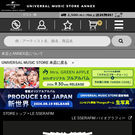
ゲスト
様
0
商品を探す
マイページ
お気に入り
カート
メニュー
本店とANNEX店について
UNIVERSAL MUSIC STORE 本店に戻る ＞
STOREトップ
>
LE SSERAFIM
LE SSERAFIM バイオグラフィー