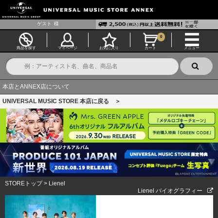
ゲスト
様
0
商品を探す
マイページ
お気に入り
カート
メニュー
本店とANNEX店について
UNIVERSAL MUSIC STORE 本店に戻る ＞
STOREトップ
>
Lienel
Lienel バイオグラフィー