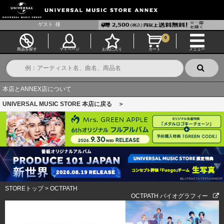
ゲスト
様
0
商品を探す
マイページ
お気に入り
カート
メニュー
本店とANNEX店について
UNIVERSAL MUSIC STORE 本店に戻る ＞
STOREトップ
>
OCTPATH
OCTPATH バイオグラフィー