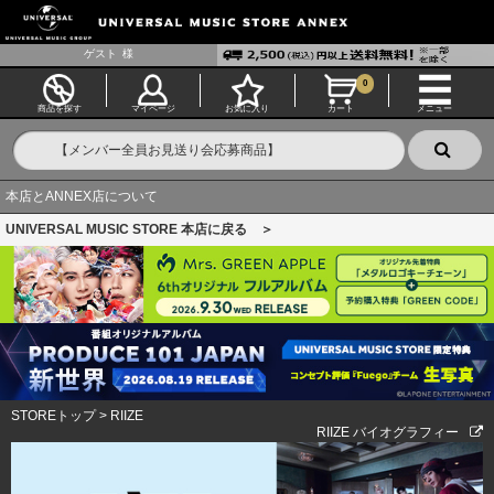
ゲスト
様
0
商品を探す
マイページ
お気に入り
カート
メニュー
本店とANNEX店について
UNIVERSAL MUSIC STORE 本店に戻る ＞
STOREトップ
>
RIIZE
RIIZE バイオグラフィー