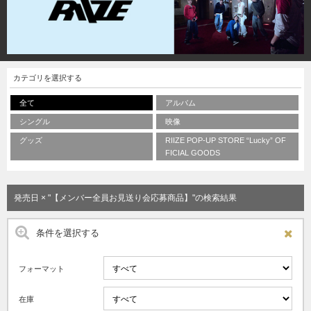
カテゴリを選択する
全て
アルバム
シングル
映像
グッズ
RIIZE POP-UP STORE “Lucky” OF
FICIAL GOODS
発売日 × "【メンバー全員お見送り会応募商品】"の検索結果
条件を選択する
フォーマット
在庫