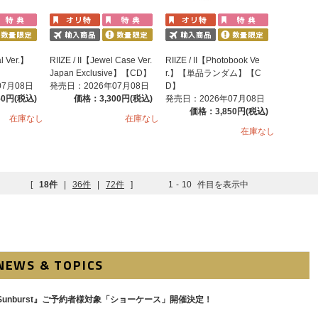
al Ver.】
RIIZE / II【Jewel Case Ver.
RIIZE / II【Photobook Ve
Japan Exclusive】【CD】
r.】【単品ランダム】【C
07月08日
発売日：2026年07月08日
D】
50円(税込)
価格：3,300円(税込)
発売日：2026年07月08日
価格：3,850円(税込)
在庫なし
在庫なし
在庫なし
[
18件
|
36件
|
72件
]
1
-
10
件目を表示中
NEWS & TOPICS
ingle『Sunburst』ご予約者様対象「ショーケース」開催決定！