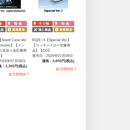
I【Jewel Case Ver.
RIIZE / II【Special Ver.】
xclusive】【メン
【ラッキードロー対象商
お見送り会応募商
品】【CD】
D】
発売日：2026年07月08日
026年07月08日
価格：4,950円(税込)
：3,300円(税込)
販売期間終了
販売期間終了