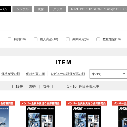
ルバム
シングル
映像
グッズ
RIIZE POP-UP STORE “Lucky” OFFI
特典(10)
輸入商品(10)
期間限定(6)
数量限定(10)
ITEM
価格が安い順
価格が高い順
レビューの評価が高い順
すべて
[
18件
|
36件
|
72件
]
1
-
10
件目を表示中