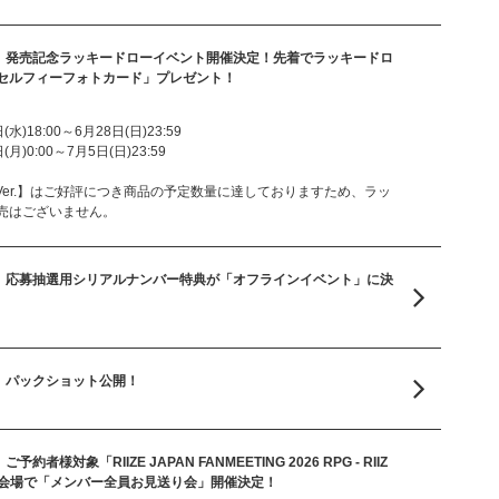
lbum『II』発売記念ラッキードローイベント開催決定！先着でラッキードロ
セルフィーフォトカード」プレゼント！
水)18:00～6月28日(日)23:59
月)0:00～7月5日(日)23:59
tobook Ver.】はご好評につき商品の予定数量に達しておりますため、ラッ
売はございません。
lbum『II』応募抽選用シリアルナンバー特典が「オフラインイベント」に決
um『II』パックショット公開！
II』ご予約者様対象「RIIZE JAPAN FANMEETING 2026 RPG - RIIZ
E -」各会場で「メンバー全員お見送り会」開催決定！