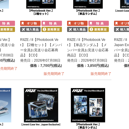
al Ver.】
RIIZE / II【Photobook Ve
RIIZE / II【Photobook Ve
RIIZE / I
お見送り会
r.】【2種セット】【メンバ
r.】【単品ランダム】【メ
Japan E
】
ー全員お見送り会応募商
ンバー全員お見送り会応募
バー全員
07月08日
品】【CD】
商品】【CD】
品】【C
50円(税込)
発売日：2026年07月08日
発売日：2026年07月08日
発売日：2
価格：7,700円(税込)
価格：3,850円(税込)
価格
販売期間終了
販売期間終了
販売期間終了