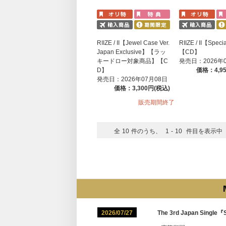
RIIZE / II【Jewel Case Ver.
RIIZE / II【Speci
Japan Exclusive】【ラッ
【CD】
キードロー対象商品】【C
発売日：2026年
D】
価格：4,9
発売日：2026年07月08日
価格：3,300円(税込)
販売期間終了
全
10
件のうち、
1
-
10
件目を表示中
2026/07/27
The 3rd Japan S