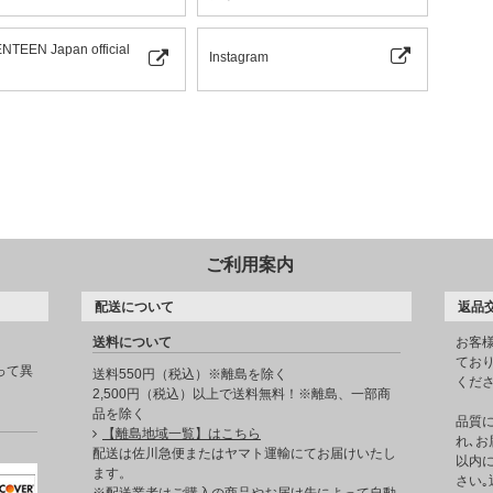
NTEEN Japan official
Instagram
ご利用案内
配送について
返品
送料について
お客
てお
って異
送料550円（税込）※離島を除く
くだ
2,500円（税込）以上で送料無料！※離島、一部商
品を除く
品質
【離島地域一覧】はこちら
れ､お
。
配送は佐川急便またはヤマト運輸にてお届けいたし
以内に
ます。
さい