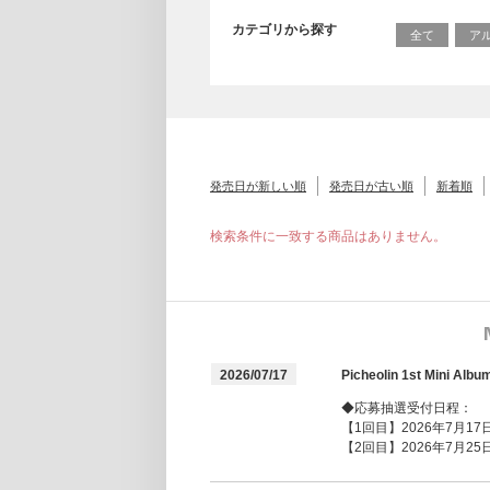
カテゴリから探す
全て
ア
発売日が新しい順
発売日が古い順
新着順
検索条件に一致する商品はありません。
2026/07/17
Picheolin 1st Mi
◆応募抽選受付日程：
【1回目】2026年7月17日(
【2回目】2026年7月25日(