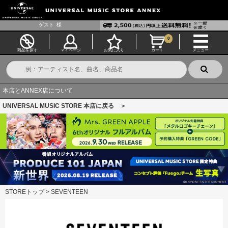
ゲスト
様
0
商品を探す
マイページ
お気に入り
カート
メニュー
本店とANNEX店について
UNIVERSAL MUSIC STORE 本店に戻る ＞
STOREトップ
>
SEVENTEEN