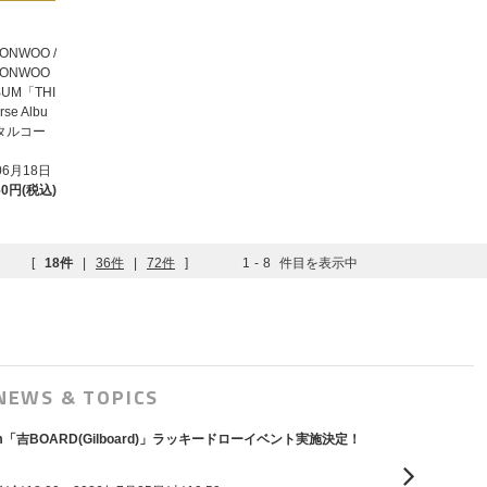
ONWOO /
WONWOO
LBUM「THI
se Albu
ジタルコー
06月18日
60円(税込)
[
18件
|
36件
|
72件
]
1
-
8
件目を表示中
NEWS & TOPICS
ni Album「吉BOARD(Gilboard)」ラッキードローイベント実施決定！