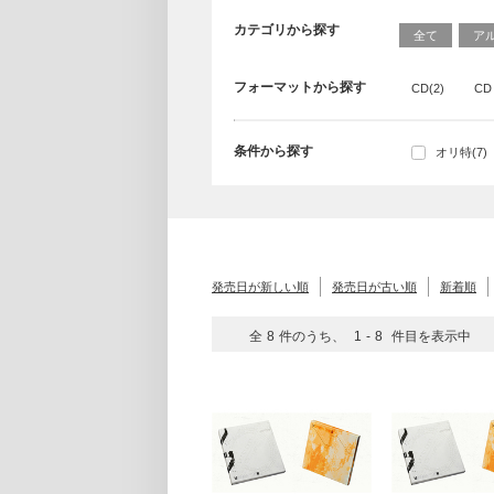
カテゴリから探す
全て
ア
フォーマットから探す
CD(2)
CD
条件から探す
オリ特(7)
発売日が新しい順
発売日が古い順
新着順
全
8
件のうち、
1
-
8
件目を表示中