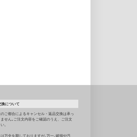
交換について
様のご都合によるキャンセル・返品交換は承っ
りません｡ご注文内容をご確認のうえ、ご注文
さい。
には万全を期しておりますが､万一､破損や汚