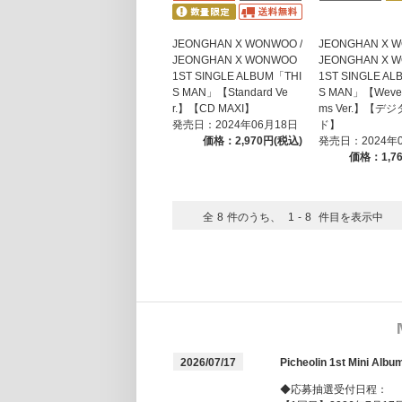
JEONGHAN X WONWOO /
JEONGHAN X W
JEONGHAN X WONWOO
JEONGHAN X 
1ST SINGLE ALBUM「THI
1ST SINGLE A
S MAN」【Standard Ve
S MAN」【Wever
r.】【CD MAXI】
ms Ver.】【デ
発売日：2024年06月18日
ド】
価格：2,970円(税込)
発売日：2024年
価格：1,7
全
8
件のうち、
1
-
8
件目を表示中
2026/07/17
Picheolin 1st Mi
◆応募抽選受付日程：