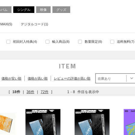
ルバム
シングル
映像
グッズ
 MAXI(5)
デジタルコード(1)
初回封入特典(4)
輸入商品(8)
数量限定(8)
送料無料(7)
ITEM
価格が安い順
価格が高い順
レビューの評価が高い順
在庫あり
[
18件
|
36件
|
72件
]
1
-
8
件目を表示中