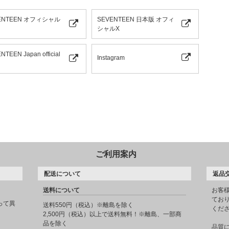
ENTEEN オフィシャル
SEVENTEEN 日本版 オフィ
シャルX
NTEEN Japan official
Instagram
ご利用案内
配送について
返品
送料について
お客
てお
って異
送料550円（税込）※離島を除く
くだ
2,500円（税込）以上で送料無料！※離島、一部商
品を除く
品質