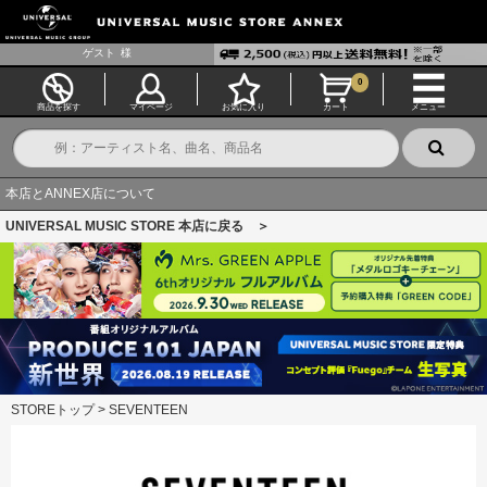
ゲスト
様
0
商品を探す
マイページ
お気に入り
カート
メニュー
本店とANNEX店について
UNIVERSAL MUSIC STORE 本店に戻る ＞
STOREトップ
>
SEVENTEEN