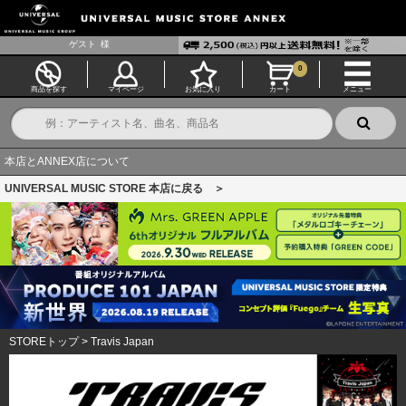
ゲスト
様
0
商品を探す
マイページ
お気に入り
カート
メニュー
本店とANNEX店について
UNIVERSAL MUSIC STORE 本店に戻る ＞
STOREトップ
>
Travis Japan