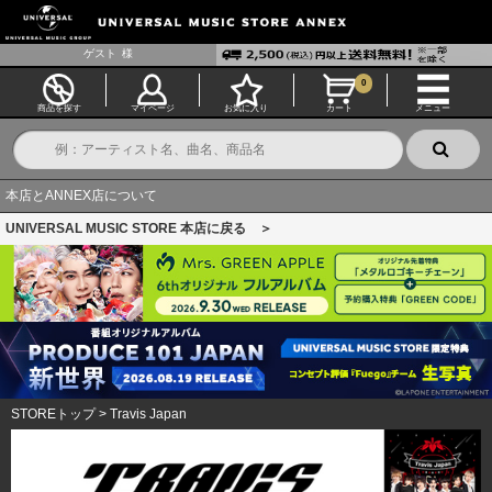
ゲスト
様
0
商品を探す
マイページ
お気に入り
カート
メニュー
本店とANNEX店について
UNIVERSAL MUSIC STORE 本店に戻る ＞
STOREトップ
>
Travis Japan