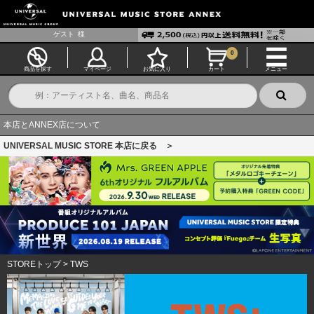
ゲスト
様
0
商品を探す
マイページ
お気に入り
カート
メニュー
本店とANNEX店について
UNIVERSAL MUSIC STORE 本店に戻る ＞
STOREトップ
>
TWS