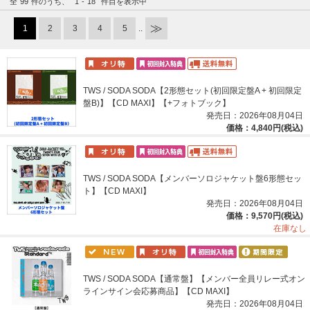
全
99
件のうち、
1
-
18
件目を表示中
1
2
3
4
5
..
TWS / SODA SODA【2形態セット(初回限定盤A + 初回限定
盤B)】【CD MAXI】【+フォトブック】
発売日：2026年08月04日
価格：4,840円(税込)
TWS / SODA SODA【メンバーソロジャケット盤6形態セッ
ト】【CD MAXI】
発売日：2026年08月04日
価格：9,570円(税込)
在庫なし
TWS / SODA SODA【通常盤】【メンバー全員リレー式オン
ラインサイン会応募商品】【CD MAXI】
発売日：2026年08月04日