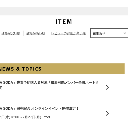
ITEM
価格が安い順
価格が高い順
レビューの評価が高い順
在庫あり
NEWS & TOPICS
le「SODA SODA」先着予約購入者対象「撮影可能メンバー全員ハートタ
定！
e「SODA SODA」発売記念 オンラインイベント開催決定！
(水)18:00～7月27日(月)17:59