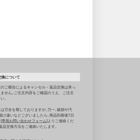
交換について
様のご都合によるキャンセル・返品交換は承っ
りません｡ご注文内容をご確認のうえ、ご注文
さい。
には万全を期しておりますが､万一､破損や汚
届け違いなどございましたら､商品到着後7日
[
専用お問い合わせフォーム
]よりご連絡くだ
｡返品交換方法をご連絡いたします。