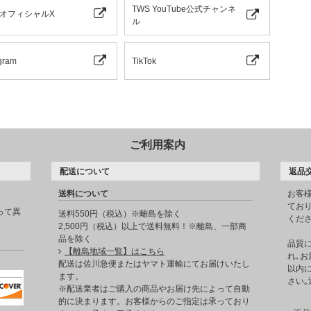
TWS YouTube公式チャンネ
 オフィシャルX
ル
gram
TikTok
ご利用案内
配送について
返品
送料について
お客
てお
って異
送料550円（税込）※離島を除く
くだ
2,500円（税込）以上で送料無料！※離島、一部商
品を除く
品質
【離島地域一覧】はこちら
れ､お
。
配送は佐川急便またはヤマト運輸にてお届けいたし
以内に
ます。
さい
※配送業者はご購入の商品やお届け先によって自動
的に決まります。お客様からのご指定は承っており