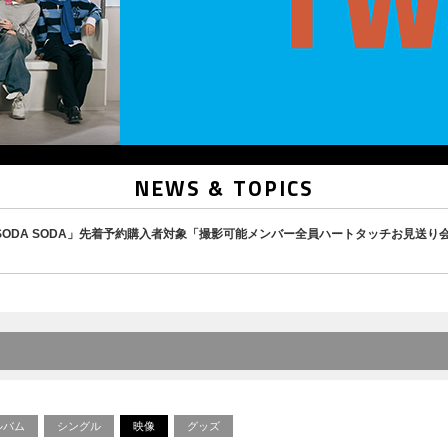
NEWS & TOPICS
ingle「SODA SODA」先着予約購入者対象「撮影可能メンバー全員ハートタッチお見送
ルバム
シングル
映像
グッズ