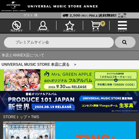
ゲスト
様
0
商品を探す
マイページ
お気に入り
カート
メニュー
本店とANNEX店について
UNIVERSAL MUSIC STORE 本店に戻る ＞
STOREトップ
>
TWS