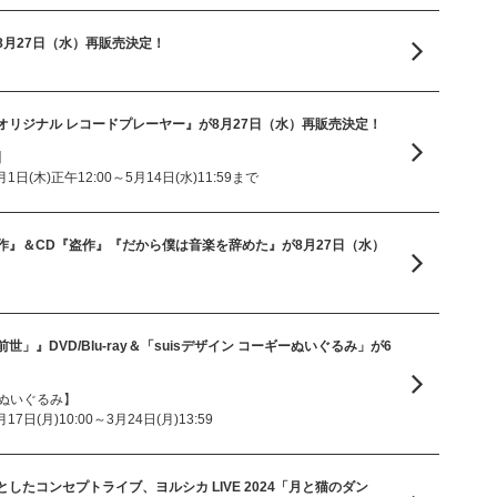
8月27日（水）再販売決定！
オリジナル レコードプレーヤー』が8月27日（水）再販売決定！
】
日(木)正午12:00～5月14日(水)11:59まで
作』＆CD『盗作』『だから僕は音楽を辞めた』が8月27日（水）
「前世」』DVD/Blu-ray＆「suisデザイン コーギーぬいぐるみ」が6
ーぬいぐるみ】
日(月)10:00～3月24日(月)13:59
したコンセプトライブ、ヨルシカ LIVE 2024「月と猫のダン