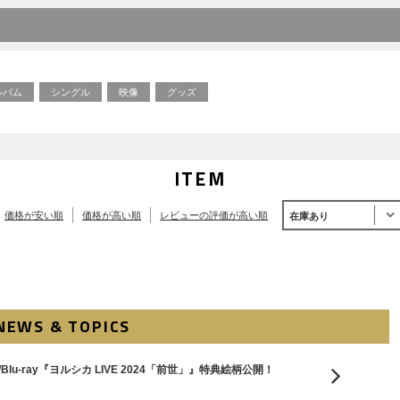
ルバム
シングル
映像
グッズ
ITEM
価格が安い順
価格が高い順
レビューの評価が高い順
在庫あり
NEWS & TOPICS
Blu-ray『ヨルシカ LIVE 2024「前世」』特典絵柄公開！