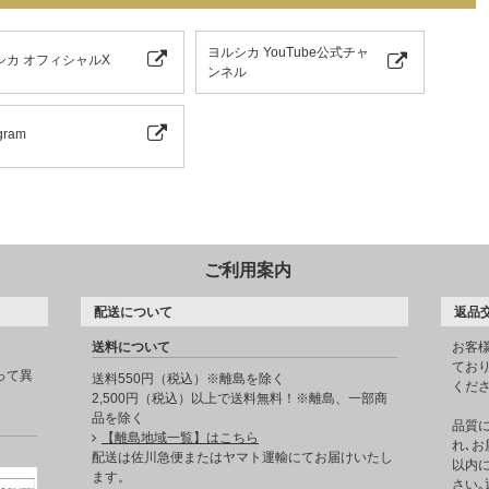
ヨルシカ YouTube公式チャ
シカ オフィシャルX
ンネル
gram
ご利用案内
配送について
返品
送料について
お客
てお
って異
送料550円（税込）※離島を除く
くだ
2,500円（税込）以上で送料無料！※離島、一部商
品を除く
品質
【離島地域一覧】はこちら
れ､お
。
配送は佐川急便またはヤマト運輸にてお届けいたし
以内に
ます。
さい