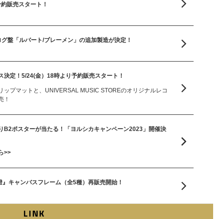
り予約販売スタート！
ログ盤「ルバート/ブレーメン」の追加製造が決定！
決定！5/24(金）18時より予約販売スタート！
プマットと、UNIVERSAL MUSIC STOREのオリジナルレコ
売！
B2ポスターが当たる！「ヨルシカキャンペーン2023」開催決
>>
幻燈』キャンバスフレーム（全5種）再販売開始！
LINK