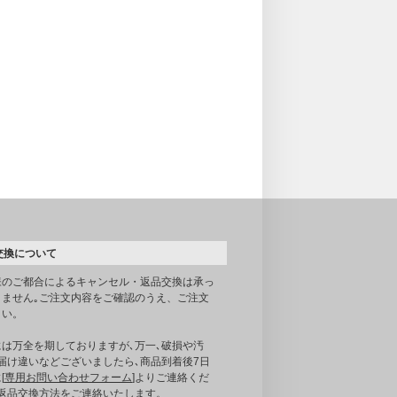
交換について
様のご都合によるキャンセル・返品交換は承っ
りません｡ご注文内容をご確認のうえ、ご注文
さい。
には万全を期しておりますが､万一､破損や汚
届け違いなどございましたら､商品到着後7日
[
専用お問い合わせフォーム
]よりご連絡くだ
｡返品交換方法をご連絡いたします。