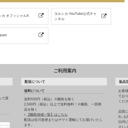
ヨルシカ YouTube公式チャ
シカ オフィシャルX
ンネル
gram
ご利用案内
配送について
返品
送料について
お客
てお
って異
送料550円（税込）※離島を除く
くだ
2,500円（税込）以上で送料無料！※離島、一部商
品を除く
品質
【離島地域一覧】はこちら
れ､お
。
配送は佐川急便またはヤマト運輸にてお届けいたし
以内に
ます。
さい