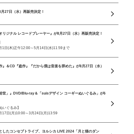
8月27日（水）再販売決定！
オリジナル レコードプレーヤー』が8月27日（水）再販売決定！
】
日(木)正午12:00～5月14日(水)11:59まで
作』＆CD『盗作』『だから僕は音楽を辞めた』が8月27日（水）
「前世」』DVD/Blu-ray＆「suisデザイン コーギーぬいぐるみ」が6
ーぬいぐるみ】
日(月)10:00～3月24日(月)13:59
したコンセプトライブ、ヨルシカ LIVE 2024「月と猫のダン