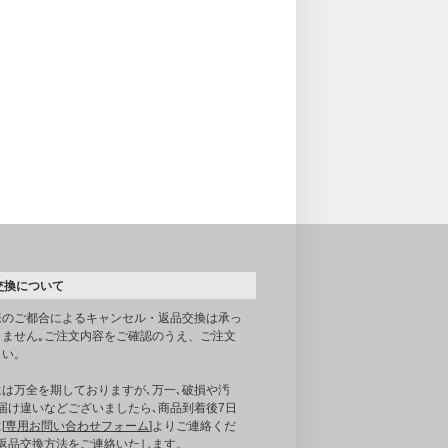
交換について
様のご都合によるキャンセル・返品交換は承っ
りません｡ご注文内容をご確認のうえ、ご注文
さい。
には万全を期しておりますが､万一､破損や汚
届け違いなどございましたら､商品到着後7日
[
専用お問い合わせフォーム
]よりご連絡くだ
｡返品交換方法をご連絡いたします。