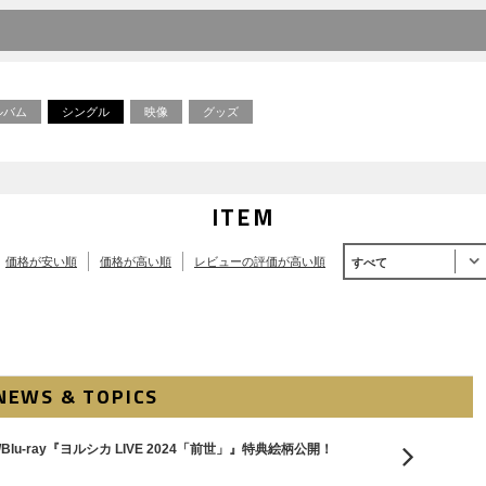
ルバム
シングル
映像
グッズ
ITEM
価格が安い順
価格が高い順
レビューの評価が高い順
すべて
NEWS & TOPICS
Blu-ray『ヨルシカ LIVE 2024「前世」』特典絵柄公開！