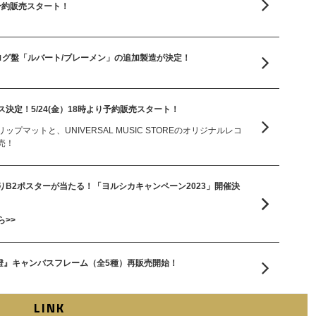
り予約販売スタート！
ログ盤「ルバート/ブレーメン」の追加製造が決定！
決定！5/24(金）18時より予約販売スタート！
プマットと、UNIVERSAL MUSIC STOREのオリジナルレコ
売！
B2ポスターが当たる！「ヨルシカキャンペーン2023」開催決
>>
幻燈』キャンバスフレーム（全5種）再販売開始！
LINK