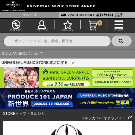
ゲスト
様
0
商品を探す
マイページ
お気に入り
カート
メニュー
本店とANNEX店について
UNIVERSAL MUSIC STORE 本店に戻る ＞
STOREトップ
>
ヨルシカ
ヨルシカ バイオグラフィー