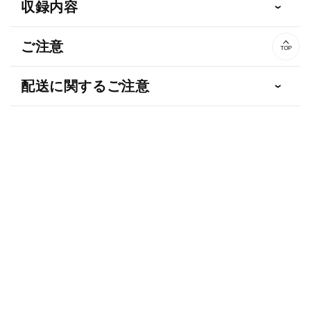
収録内容
ご注意
TOP
配送に関するご注意
AND MORE...その他の商品
オリコン調査協力店
当サイトよりご購入いただいたCD・DVDは、オリコンデイリーランキング、ウィークリーラン
キングの集計基礎データとして提供されます。