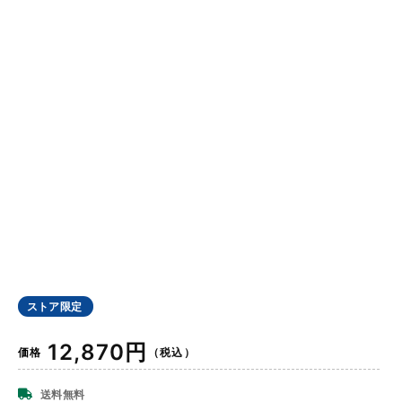
ストア限定
通
12,870円
価格
（税込）
常
価
送料無料