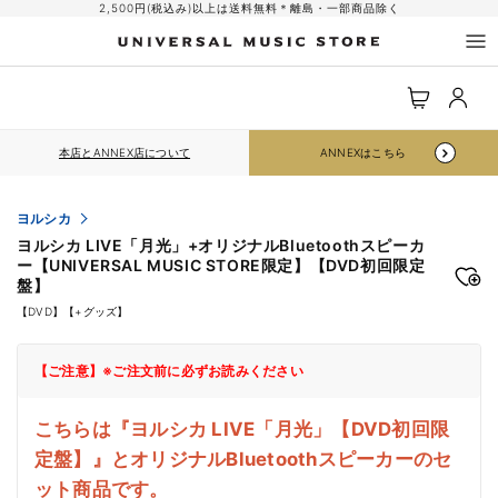
コンテ
2,500円(税込み)以上は送料無料＊離島・一部商品除く
ンツに
進む
ロ
カ
グ
ー
イ
ト
ン
本店とANNEX店について
ANNEXはこちら
ヨルシカ
ヨルシカ LIVE「月光」+オリジナルBluetoothスピーカ
ー【UNIVERSAL MUSIC STORE限定】【DVD初回限定
盤】
【DVD】【+グッズ】
【ご注意】※ご注文前に必ずお読みください
こちらは『ヨルシカ LIVE「月光」【DVD初回限
定盤】』とオリジナルBluetoothスピーカーのセ
ット商品です。