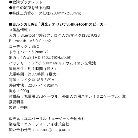
●歌詞ブックレット
●青年の足跡を辿る地図
●特殊三方背ケース仕様(200mm×288mm)
■ヨルシカ LIVE「月光」オリジナルBluetoothスピーカー
＜製品情報＞
入力：Bluetooth/外部アナログ入力/マイクロSD/USB
Bluetooth：v5.0 Class2
コーデック：SBC
ドライバー：5.2mm x2
出力：4W x2 THD ≦10% (1KHz/0dB)
バッテリー：3.7V/1500mAh リチウムイオン充電池
連続再生：約４時間（最大）
充電時間：約3.5時間（最大）
電源：マイクロUSB 5V/1A
外径寸法：220 x 74 x 92mm
重さ：900g
付属品：充電用USBケーブル、外部入力用ステレオミニケーブル、取
扱説明書
製造：中国
販売元：ユニバーサル ミュージック合同会社
製造元：エム・ティ・アイ株式会社
問い合わせ先：support@mtijp.com