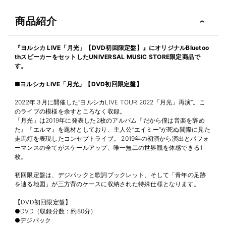
商品紹介
『ヨルシカ LIVE「月光」【DVD初回限定盤】』にオリジナルBluetoo
thスピーカーをセットしたUNIVERSAL MUSIC STORE限定商品で
す。
■ヨルシカ LIVE「月光」【DVD初回限定盤】
2022年 3月に開催した“ヨルシカLIVE TOUR 2022「月光」再演”。こ
のライブの模様を余すところなく収録。
「月光」は2019年に発表した2枚のアルバム『だから僕は音楽を辞め
た』『エルマ』を題材としており、主人公“エイミー”が死ぬ間際に見た
走馬灯を表現したコンセプトライブ。 2019年の初演から演出とパフォ
ーマンスの全てがスケールアップ、唯一無二の世界観を体感できる1
枚。
初回限定盤は、デジパックと歌詞ブックレット、そして「青年の足跡
を辿る地図」が三方背のケースに収納された特殊仕様となります。
【DVD初回限定盤】
●DVD（収録分数：約80分）
●デジパック