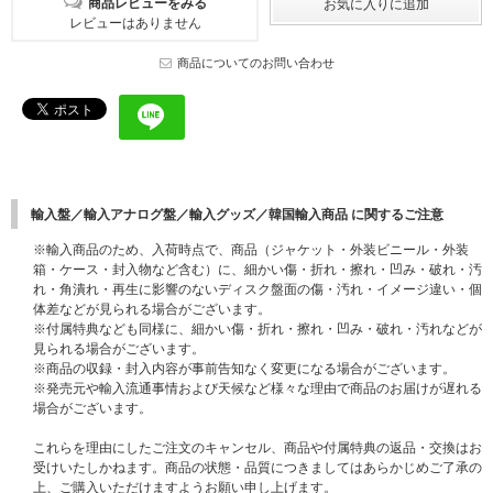
商品レビューをみる
レビューはありません
商品についてのお問い合わせ
輸入盤／輸入アナログ盤／輸入グッズ／韓国輸入商品 に関するご注意
※輸入商品のため、入荷時点で、商品（ジャケット・外装ビニール・外装
箱・ケース・封入物など含む）に、細かい傷・折れ・擦れ・凹み・破れ・汚
れ・角潰れ・再生に影響のないディスク盤面の傷・汚れ・イメージ違い・個
体差などが見られる場合がございます。
※付属特典なども同様に、細かい傷・折れ・擦れ・凹み・破れ・汚れなどが
見られる場合がございます。
※商品の収録・封入内容が事前告知なく変更になる場合がございます。
※発売元や輸入流通事情および天候など様々な理由で商品のお届けが遅れる
場合がございます。
これらを理由にしたご注文のキャンセル、商品や付属特典の返品・交換はお
受けいたしかねます。商品の状態・品質につきましてはあらかじめご了承の
上、ご購入いただけますようお願い申し上げます。