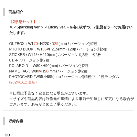
https://www.universal-music.co.jp/tws/news/2024-01-23/
※必ず、お届け予定日と応募スケジュールをご自身でご確認の上、ご注文く
商品紹介
ださい。
【2形態セット】
※＜Sparkling Ver.＞＜Lucky Ver.＞を各1枚ずつ、2形態セットでお届けい
たします。
OUTBOX：W1
70
×H220×D
25
(mm) / バージョン別2種
PHOTO BOOK：W1
65
×H215(mm) 120p / バージョン別2種
STICKER / W148×H210(mm) / バージョン別2種、各2枚
CD-R / バージョン別2種
POLAROID： W80×H90(mm) / バージョン別2種
NAME TAG：W8
0
×H5
0
(mm) / バージョン別2種
PHOTOCARD / W55×H85(mm) / バージョン別6種中、1種ランダム
(2024/1/12 更新)
※仕様は予告なく変更になる場合がございます。
※サイズや商品内容は制作元の事情により事前告知無しに変更になる場合が
ございます。あらかじめご了承ください。
収録内容
CD