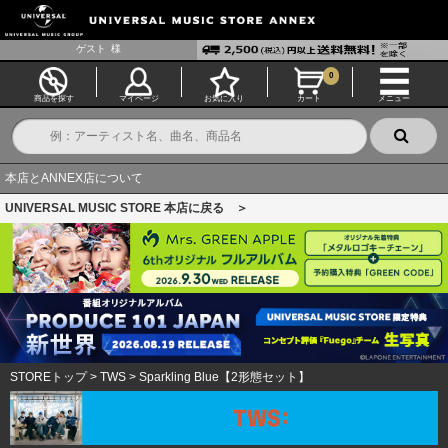
ゲスト
様
0
商品を探す
マイページ
お気に入り
カート
メニュー
本店とANNEX店について
UNIVERSAL MUSIC STORE 本店に戻る ＞
STOREトップ
>
TWS
>
Sparkling Blue【2形態セット】