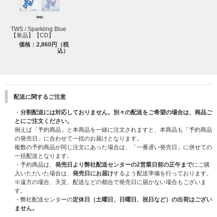
TWS / Sparkling Blue
【単品】【CD】
価格：2,860円（税
込）
配送に関するご注意
・
分割配送には対応しておりません。別々の配送をご希望の場合は、商品ご
とにご注文ください。
例えば「予約商品」と本商品を一緒に注文されますと、本商品も「予約商品
の発売日」に合わせて一括のお届けとなります。
複数の予約商品が同じ注文にあった場合は、「一番遅い発売日」に併せての
一括配送となります。
・予約商品は、
発売日より弊社配送センターの2営業日前の正午まで
にご購
入いただいた場合は、
発売日にお届け
するよう配送準備を行っております。
※遠方の場合、天災、配送などの都合で発売日に届かない場合もございま
す。
・弊社配送センターの
定休日（土曜日、日曜日、祝日など）の出荷はござい
ません。