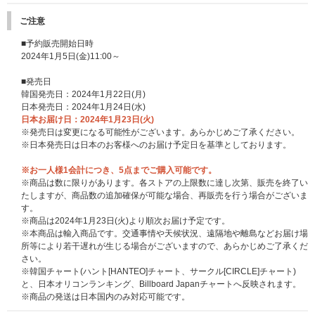
※CD1枚につき1枚／2形態セット1点につき2枚差し上げます。
※絵柄は各チェーンごとに異なります。
ご注意
※絵柄は後日公開いたします。
※各種メンバー別フォトカードはランダムで差し上げます。メンバーを指定
■予約販売開始日時
することはできません。
2024年1月5日(金)11:00～
※特典は先着です。無くなり次第、予告なく終了になります。
■発売日
韓国発売日：2024年1月22日(月)
日本発売日：2024年1月24日(水)
日本お届け日：2024年1月23日(火)
※発売日は変更になる可能性がございます。あらかじめご了承ください。
※日本発売日は日本のお客様へのお届け予定日を基準としております。
※お一人様1会計につき、5点までご購入可能です。
※商品は数に限りがあります。各ストアの上限数に達し次第、販売を終了い
たしますが、商品数の追加確保が可能な場合、再販売を行う場合がございま
す。
※商品は2024年1月23日(火)より順次お届け予定です。
※本商品は輸入商品です。交通事情や天候状況、遠隔地や離島などお届け場
先着特典：抽選特典応募エントリーカード
所等により若干遅れが生じる場合がございますので、あらかじめご了承くだ
※CD1枚につき1枚／2形態セット1点につき2枚差し上げます。
さい。
※「抽選特典応募エントリーカード」は商品と同梱してお送りいたします。
※韓国チャート(ハント[HANTEO]チャート、サークル[CIRCLE]チャート)
※抽選特典の賞品内容、応募詳細につきましては後日発表いたします。
と、日本オリコンランキング、Billboard Japanチャートへ反映されます。
※特典は先着です。無くなり次第、予告なく終了になります。
※商品の発送は日本国内のみ対応可能です。
イベントの詳細、応募期間は下記よりご確認ください。